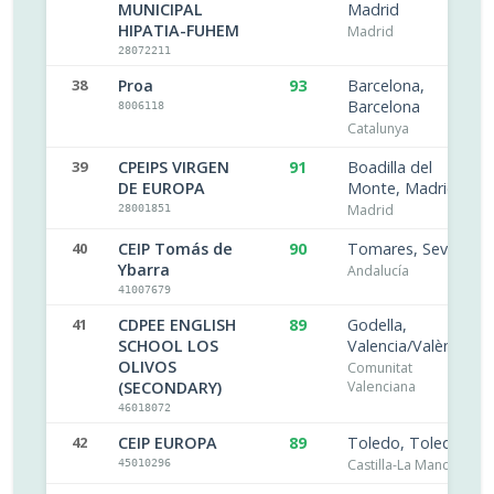
MUNICIPAL
Madrid
HIPATIA-FUHEM
Madrid
28072211
38
Proa
93
Barcelona,
Barcelona
8006118
Catalunya
39
CPEIPS VIRGEN
91
Boadilla del
DE EUROPA
Monte, Madrid
Madrid
28001851
40
CEIP Tomás de
90
Tomares, Sevilla
Ybarra
Andalucía
41007679
41
CDPEE ENGLISH
89
Godella,
SCHOOL LOS
Valencia/València
OLIVOS
Comunitat
(SECONDARY)
Valenciana
46018072
42
CEIP EUROPA
89
Toledo, Toledo
Castilla-La Mancha
45010296