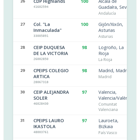
26
CDP Highlands
100
Alcalá de
Guadaíra, Sevilla
41602594
Andalucía
27
Col. "La
100
Gijón/Xixón,
Inmaculada"
Asturias
Asturias
33005891
28
CEIP DUQUESA
98
Logroño, La
DE LA VICTORIA
Rioja
La Rioja
26002850
29
CPEIPS COLEGIO
98
Madrid, Madrid
ARTICA
Madrid
28067318
30
CEIP ALEJANDRA
97
Valencia,
SOLER
Valencia/València
Comunitat
46028430
Valenciana
31
CPEIPS LAURO
97
Lauroeta,
IKASTOLA
Bizkaia
País Vasco
48003761