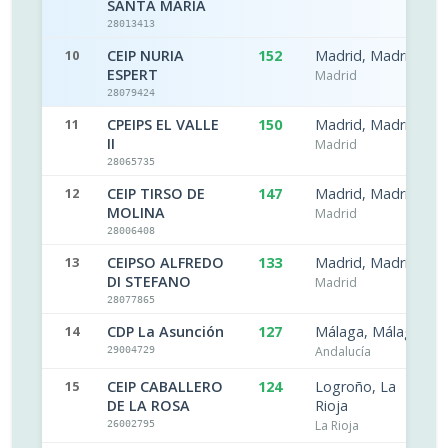
SANTA MARÍA
28013413
10
CEIP NURIA
152
Madrid, Madrid
ESPERT
Madrid
28079424
11
CPEIPS EL VALLE
150
Madrid, Madrid
II
Madrid
28065735
12
CEIP TIRSO DE
147
Madrid, Madrid
MOLINA
Madrid
28006408
13
CEIPSO ALFREDO
133
Madrid, Madrid
DI STEFANO
Madrid
28077865
14
CDP La Asunción
127
Málaga, Málaga
Andalucía
29004729
15
CEIP CABALLERO
124
Logroño, La
DE LA ROSA
Rioja
La Rioja
26002795