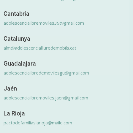
Cantabria
adolescencialibremoviles39@gmail.com
Catalunya
alm@adolescencialliuredemobils.cat
Guadalajara
adolescencialibredemovilesgu@gmail.com
Jaén
adolescencialibremoviles.jaen@gmail.com
La Rioja
pactodefamiliaslarioja@mailo.com