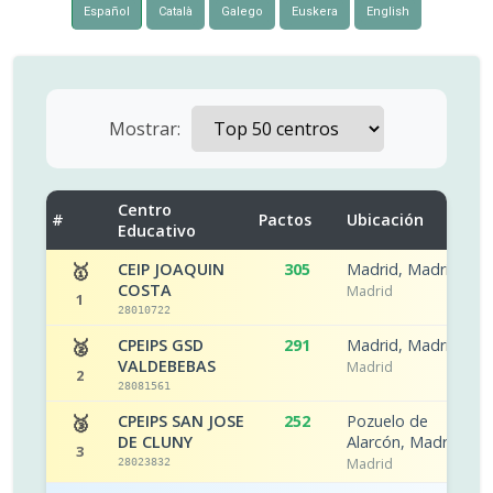
Español
Català
Galego
Euskera
English
Mostrar:
Centro
#
Pactos
Ubicación
C
Educativo
🥇
CEIP JOAQUIN
305
Madrid, Madrid
COSTA
Madrid
1
28010722
🥈
CPEIPS GSD
291
Madrid, Madrid
VALDEBEBAS
Madrid
2
28081561
🥉
CPEIPS SAN JOSE
252
Pozuelo de
DE CLUNY
Alarcón, Madrid
3
Madrid
28023832