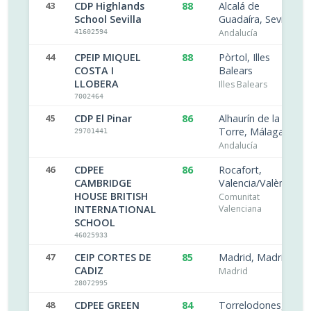
43
CDP Highlands
88
Alcalá de
School Sevilla
Guadaíra, Sevilla
Andalucía
41602594
44
CPEIP MIQUEL
88
Pòrtol, Illes
COSTA I
Balears
LLOBERA
Illes Balears
7002464
45
CDP El Pinar
86
Alhaurín de la
Torre, Málaga
29701441
Andalucía
46
CDPEE
86
Rocafort,
CAMBRIDGE
Valencia/València
HOUSE BRITISH
Comunitat
INTERNATIONAL
Valenciana
SCHOOL
46025933
47
CEIP CORTES DE
85
Madrid, Madrid
CADIZ
Madrid
28072995
48
CDPEE GREEN
84
Torrelodones,