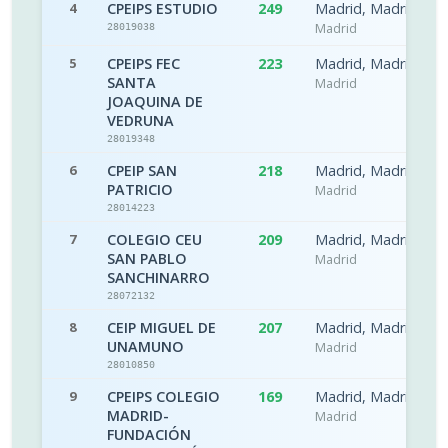
4
CPEIPS ESTUDIO
249
Madrid, Madrid
Madrid
28019038
5
CPEIPS FEC
223
Madrid, Madrid
SANTA
Madrid
JOAQUINA DE
VEDRUNA
28019348
6
CPEIP SAN
218
Madrid, Madrid
PATRICIO
Madrid
28014223
7
COLEGIO CEU
209
Madrid, Madrid
SAN PABLO
Madrid
SANCHINARRO
28072132
8
CEIP MIGUEL DE
207
Madrid, Madrid
UNAMUNO
Madrid
28010850
9
CPEIPS COLEGIO
169
Madrid, Madrid
MADRID-
Madrid
FUNDACIÓN