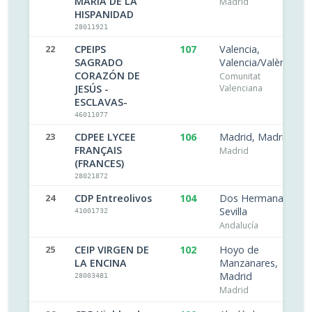
MARIA DE LA
Madrid
HISPANIDAD
28011921
22
CPEIPS
107
Valencia,
SAGRADO
Valencia/València
CORAZÓN DE
Comunitat
JESÚS -
Valenciana
ESCLAVAS-
46011077
23
CDPEE LYCEE
106
Madrid, Madrid
FRANÇAIS
Madrid
(FRANCES)
28021872
24
CDP Entreolivos
104
Dos Hermanas,
Sevilla
41001732
Andalucía
25
CEIP VIRGEN DE
102
Hoyo de
LA ENCINA
Manzanares,
Madrid
28003481
Madrid