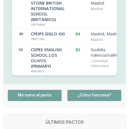
STONE BRITISH
Madrid
INTERNATIONAL
Madrid
SCHOOL
(BRITANICO)
28078468
49
CPEIPS SIGLO XXI
84
Madrid, Madrid
Madrid
28017182
50
CDPEE ENGLISH
82
Godella,
SCHOOL LOS
Valencia/València
OLIVOS
Comunitat
(PRIMARY)
Valenciana
46018072
Me sumo al pacto
¿Cómo funciona?
ÚLTIMOS PACTOS