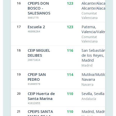
16
CPEIPS DON
123
Alicante/Alacant,
BOSCO -
Alicante/Alacant
SALESIANOS
Comunitat
Valenciana
3001775
17
Escuela 2
123
Paterna,
Valencia/València
46006264
Comunitat
Valenciana
18
CEIP MIGUEL
116
San Sebastián
DELIBES
de los Reyes,
Madrid
28071814
Madrid
19
CPEIP SAN
114
Mutilva/Mutiloa,
PEDRO
Navarra
Navarra
31000579
20
CEIP Huerta de
110
Sevilla, Sevilla
Santa Marina
Andalucía
41012055
21
CPEIPS SANTA
110
Madrid, Madrid