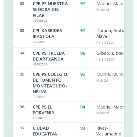
32
CPEIPS NUESTRA
97
Madrid, Madrid
SEÑORA DEL
Madrid
PILAR
28008511
33
CPI IKASBIDEA
97
Durana, Araba/
IKASTOLA
Álava
País Vasco
1001929
34
CPEIPS TRUEBA
96
Bilbao, Bizkaia
DE ARTXANDA
País Vasco
48002501
35
CPEIPS COLEGIO
95
Murcia, Murcia
DE FOMENTO
Murcia
MONTEAGUDO-
NELVA
30005910
36
CPEIPS EL
94
Madrid, Madrid
PORVENIR
Madrid
28008703
37
CIUDAD
93
Rivas-
EDUCATIVA
Vaciamadrid,