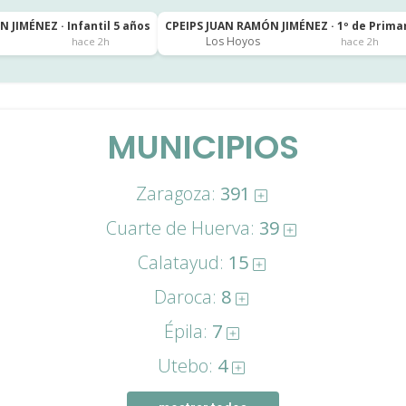
 JIMÉNEZ · Infantil 5 años
CPEIPS JUAN RAMÓN JIMÉNEZ · 1º de Prima
Los Hoyos
hace 2h
hace 2h
MUNICIPIOS
Zaragoza:
391
Cuarte de Huerva:
39
Calatayud:
15
Daroca:
8
Épila:
7
Utebo:
4