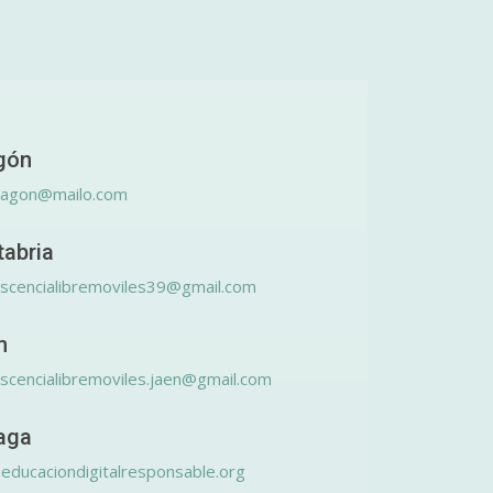
gón
ragon@mailo.com
tabria
scencialibremoviles39@gmail.com
n
scencialibremoviles.jaen@gmail.com
aga
educaciondigitalresponsable.org