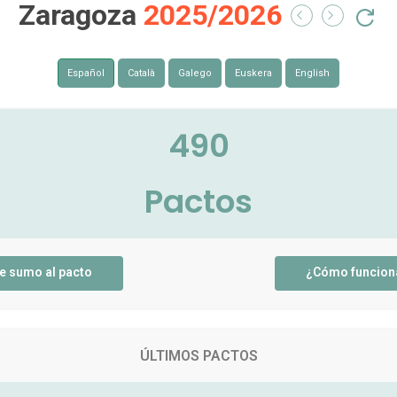
Zaragoza
2025/2026
Español
Català
Galego
Euskera
English
490
Pactos
e sumo al pacto
¿Cómo funcion
ÚLTIMOS PACTOS