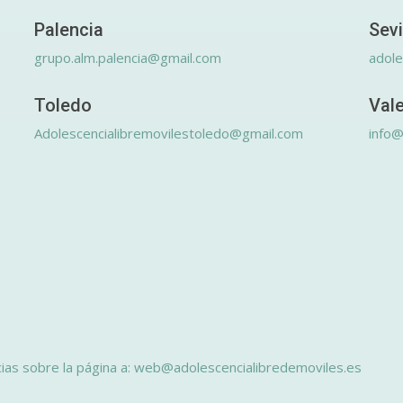
Palencia
Sevi
grupo.alm.palencia@gmail.com
adole
Toledo
Val
Adolescencialibremovilestoledo@gmail.com
info@
ias sobre la página a: web@adolescencialibredemoviles.es