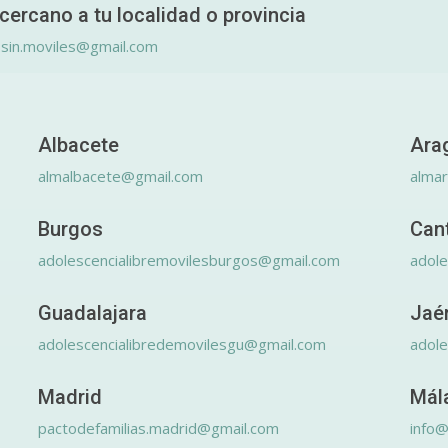
cercano a tu localidad o provincia
.sin.moviles@gmail.com
Albacete
Ara
almalbacete@gmail.com
alma
Burgos
Can
adolescencialibremovilesburgos@gmail.com
adole
Guadalajara
Jaé
adolescencialibredemovilesgu@gmail.com
adole
Madrid
Mál
pactodefamilias.madrid@gmail.com
info@