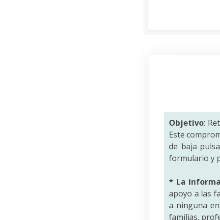
Objetivo
: Re
Este comprom
de baja puls
formulario y p
* La inform
apoyo a las f
a ninguna ent
familias, pro