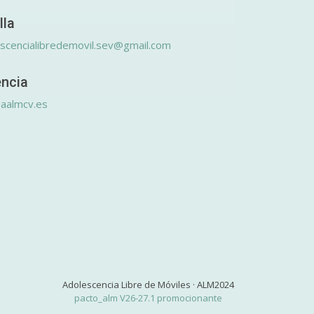
lla
scencialibredemovil.sev@gmail.com
encia
aalmcv.es
Adolescencia Libre de Móviles · ALM2024
pacto_alm V26-27.1 promocionante