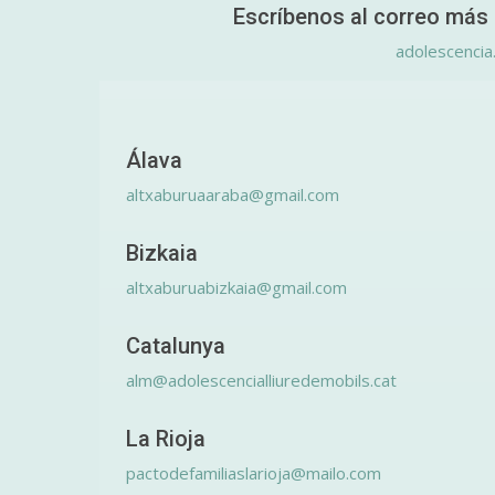
Escríbenos al correo más 
adolescencia
Álava
altxaburuaaraba@gmail.com
Bizkaia
altxaburuabizkaia@gmail.com
Catalunya
alm@adolescencialliuredemobils.cat
La Rioja
pactodefamiliaslarioja@mailo.com