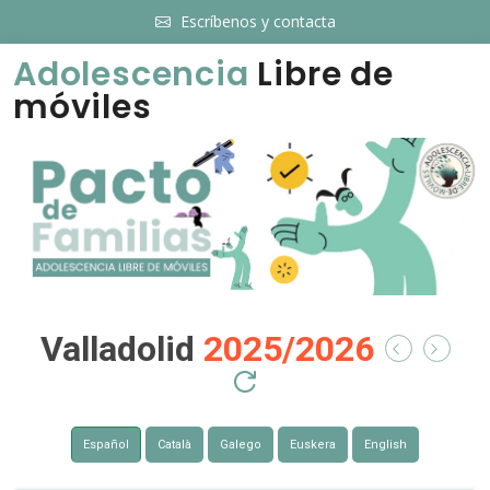
Escríbenos y contacta
Adolescencia
Libre de
móviles
Valladolid
2025/2026
Español
Català
Galego
Euskera
English