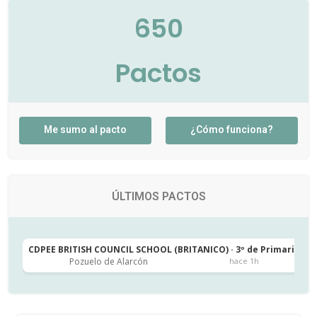
650
Pactos
Me sumo al pacto
¿Cómo funciona?
ÚLTIMOS PACTOS
CDPEE BRITISH COUNCIL SCHOOL (BRITANICO) · 3º de Primaria
C
Pozuelo de Alarcón
hace 1h