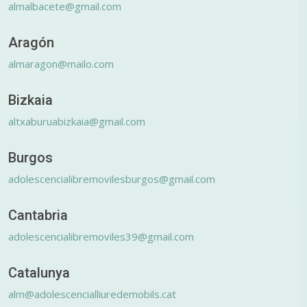
almalbacete@gmail.com
Aragón
almaragon@mailo.com
Bizkaia
altxaburuabizkaia@gmail.com
Burgos
adolescencialibremovilesburgos@gmail.com
Cantabria
adolescencialibremoviles39@gmail.com
Catalunya
alm@adolescencialliuredemobils.cat