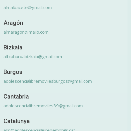
almalbacete@gmail.com
Aragón
almaragon@mailo.com
Bizkaia
altxaburuabizkaia@gmail.com
Burgos
adolescencialibremovilesburgos@gmail.com
Cantabria
adolescencialibremoviles39@gmail.com
Catalunya
alm@adolescencialliuredemobils.cat