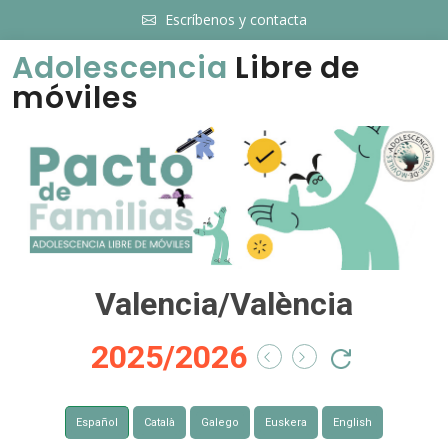
Escríbenos y contacta
Adolescencia
Libre de
móviles
Valencia/València
2025/2026
Español
Català
Galego
Euskera
English