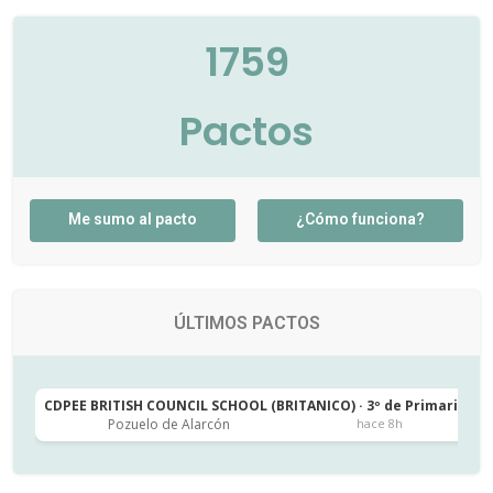
1759
Pactos
Me sumo al pacto
¿Cómo funciona?
ÚLTIMOS PACTOS
CDPEE BRITISH COUNCIL SCHOOL (BRITANICO) · 3º de Primaria
C
Pozuelo de Alarcón
hace 8h