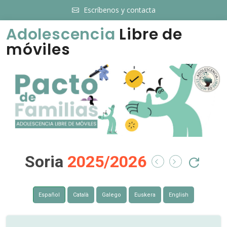
Escríbenos y contacta
Adolescencia
Libre de
móviles
Soria
2025/2026
Español
Català
Galego
Euskera
English