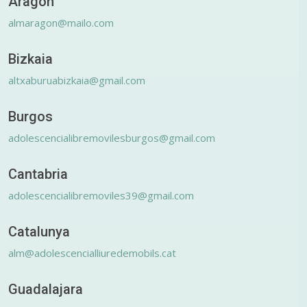
Aragón
almaragon@mailo.com
Bizkaia
altxaburuabizkaia@gmail.com
Burgos
adolescencialibremovilesburgos@gmail.com
Cantabria
adolescencialibremoviles39@gmail.com
Catalunya
alm@adolescencialliuredemobils.cat
Guadalajara