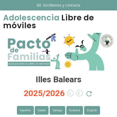
Escríbenos y contacta
Adolescencia
Libre de
móviles
Illes Balears
2025/2026
Español
Català
Galego
Euskera
English