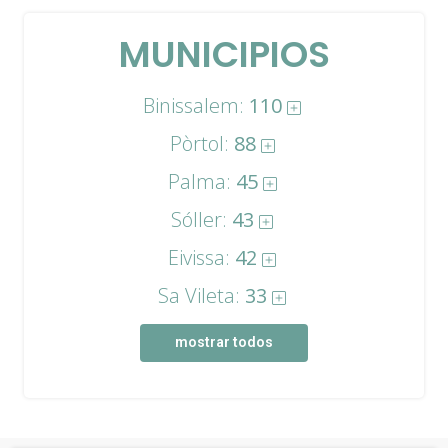
MUNICIPIOS
Binissalem:
110
Pòrtol:
88
Palma:
45
Sóller:
43
Eivissa:
42
Sa Vileta:
33
mostrar todos