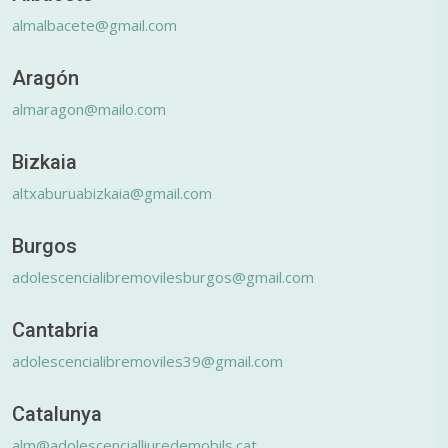
almalbacete@gmail.com
Aragón
almaragon@mailo.com
Bizkaia
altxaburuabizkaia@gmail.com
Burgos
adolescencialibremovilesburgos@gmail.com
Cantabria
adolescencialibremoviles39@gmail.com
Catalunya
alm@adolescencialliuredemobils.cat