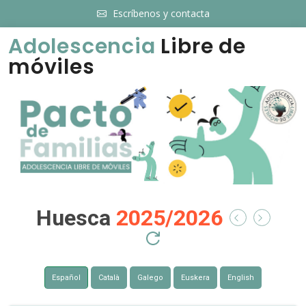
Escríbenos y contacta
Adolescencia
Libre de
móviles
Huesca
2025/2026
Español
Català
Galego
Euskera
English