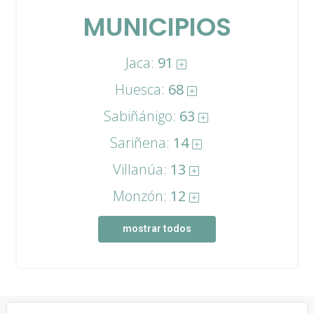
MUNICIPIOS
Jaca:
91
Huesca:
68
Sabiñánigo:
63
Sariñena:
14
Villanúa:
13
Monzón:
12
mostrar todos