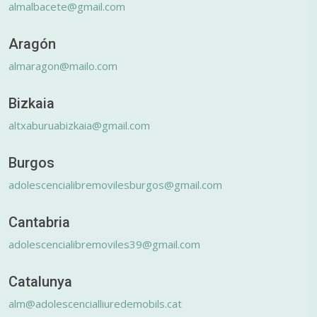
almalbacete@gmail.com
Aragón
almaragon@mailo.com
Bizkaia
altxaburuabizkaia@gmail.com
Burgos
adolescencialibremovilesburgos@gmail.com
Cantabria
adolescencialibremoviles39@gmail.com
Catalunya
alm@adolescencialliuredemobils.cat