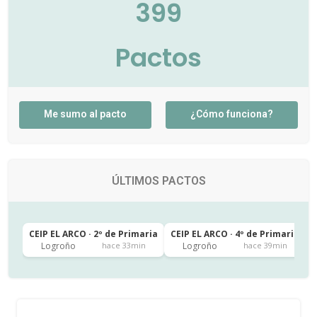
399
Pactos
Me sumo al pacto
¿Cómo funciona?
ÚLTIMOS PACTOS
CEIP EL ARCO · 2º de Primaria
CEIP EL ARCO · 4º de Primaria
C
Logroño
Logroño
hace 33min
hace 39min