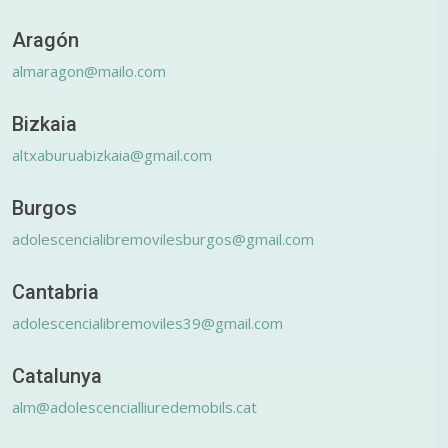
Aragón
almaragon@mailo.com
Bizkaia
altxaburuabizkaia@gmail.com
Burgos
adolescencialibremovilesburgos@gmail.com
Cantabria
adolescencialibremoviles39@gmail.com
Catalunya
alm@adolescencialliuredemobils.cat