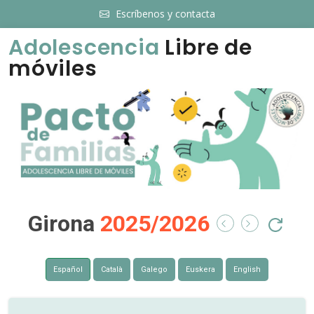
Escríbenos y contacta
Adolescencia
Libre de
móviles
Girona
2025/2026
Español
Català
Galego
Euskera
English