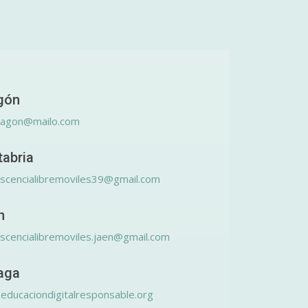
gón
ragon@mailo.com
tabria
scencialibremoviles39@gmail.com
n
scencialibremoviles.jaen@gmail.com
aga
educaciondigitalresponsable.org