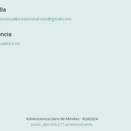
lla
scencialibredemovil.sev@gmail.com
encia
aalmcv.es
Adolescencia Libre de Móviles · ALM2024
pacto_alm V26-27.1 promocionante