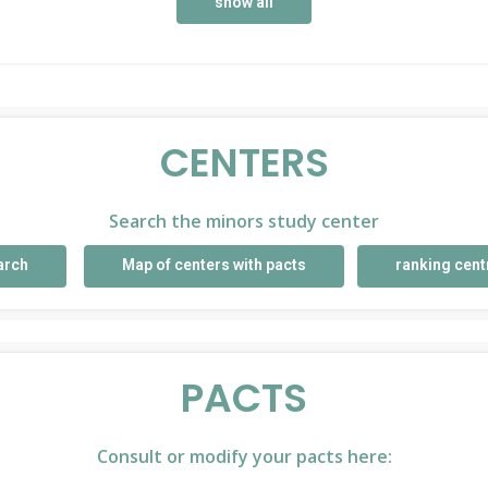
show all
CENTERS
Search the minors study center
arch
Map of centers with pacts
ranking cent
PACTS
Consult or modify your pacts here: