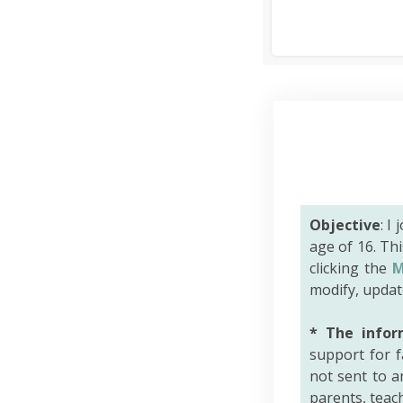
Objective
: I
age of 16. Th
clicking the
M
modify, updat
* The infor
support for f
not sent to an
parents, teac