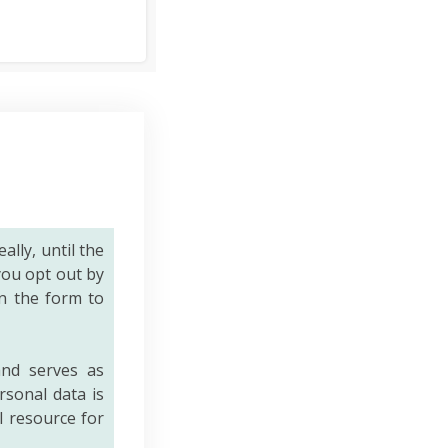
eally, until the
you opt out by
n the form to
nd serves as
rsonal data is
al resource for