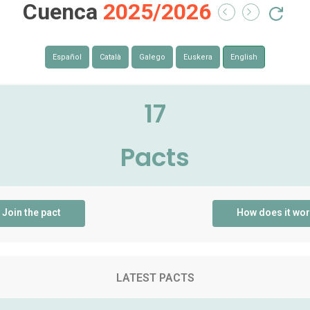
Cuenca
2025/2026
Español
Català
Galego
Euskera
English
17
Pacts
Join the pact
How does it wo
LATEST PACTS