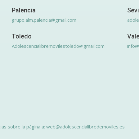
Palencia
Sevi
grupo.alm.palencia@gmail.com
adole
Toledo
Val
Adolescencialibremovilestoledo@gmail.com
info@
ias sobre la página a: web@adolescencialibredemoviles.es