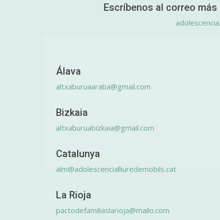
Escríbenos al correo más 
adolescencia
Álava
altxaburuaaraba@gmail.com
Bizkaia
altxaburuabizkaia@gmail.com
Catalunya
alm@adolescencialliuredemobils.cat
La Rioja
pactodefamiliaslarioja@mailo.com