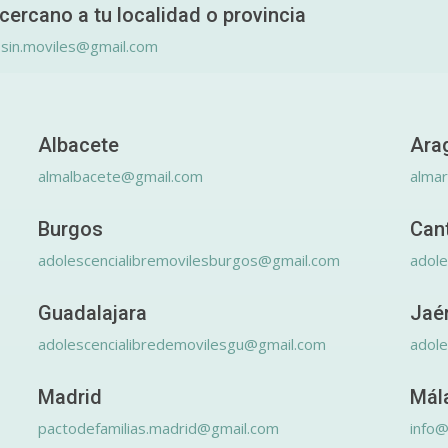
cercano a tu localidad o provincia
.sin.moviles@gmail.com
Albacete
Ara
almalbacete@gmail.com
alma
Burgos
Can
adolescencialibremovilesburgos@gmail.com
adole
Guadalajara
Jaé
adolescencialibredemovilesgu@gmail.com
adole
Madrid
Mál
pactodefamilias.madrid@gmail.com
info@