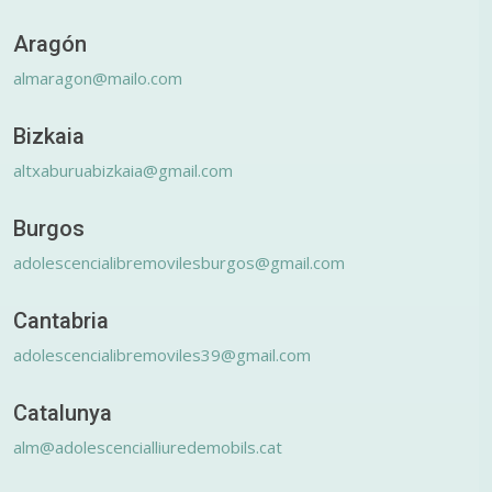
Aragón
almaragon@mailo.com
Bizkaia
altxaburuabizkaia@gmail.com
Burgos
adolescencialibremovilesburgos@gmail.com
Cantabria
adolescencialibremoviles39@gmail.com
Catalunya
alm@adolescencialliuredemobils.cat