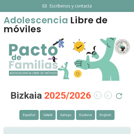
Escríbenos y contacta
Adolescencia
Libre de
móviles
Bizkaia
2025/2026
Español
Català
Galego
Euskera
English