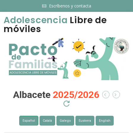
Escríbenos y contacta
Adolescencia
Libre de
móviles
Albacete
2025/2026
Español
Català
Galego
Euskera
English