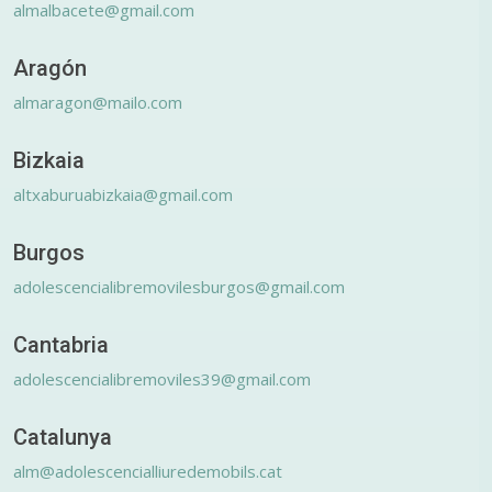
almalbacete@gmail.com
Aragón
almaragon@mailo.com
Bizkaia
altxaburuabizkaia@gmail.com
Burgos
adolescencialibremovilesburgos@gmail.com
Cantabria
adolescencialibremoviles39@gmail.com
Catalunya
alm@adolescencialliuredemobils.cat