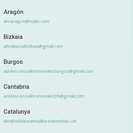
Aragón
almaragon@mailo.com
Bizkaia
altxaburuabizkaia@gmail.com
Burgos
adolescencialibremovilesburgos@gmail.com
Cantabria
adolescencialibremoviles39@gmail.com
Catalunya
alm@adolescencialliuredemobils.cat