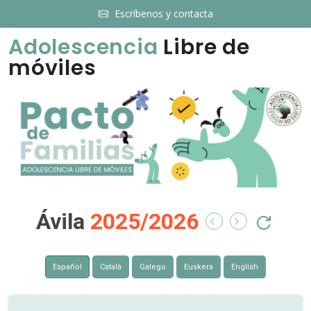
Escríbenos y contacta
Adolescencia
Libre de
móviles
Ávila
2025/2026
Español
Català
Galego
Euskera
English