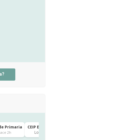
a?
de Primaria
CEIP EL ARCO · 2º de Primaria
CEIP EL ARCO · 4º de Prim
Logroño
Logroño
ace 2h
hace 6h
hace 7h