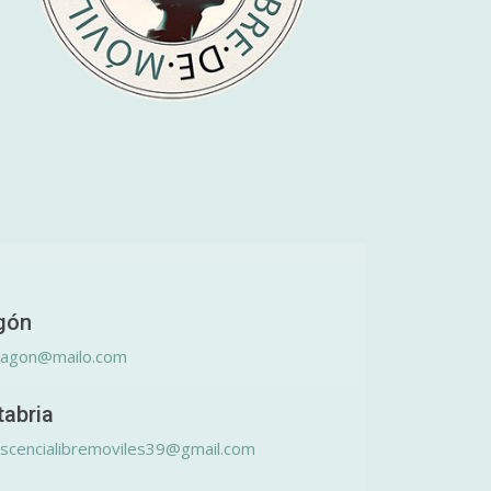
gón
ragon@mailo.com
tabria
scencialibremoviles39@gmail.com