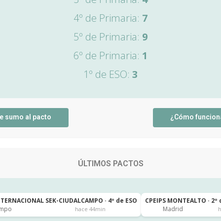
4º de Primaria:
7
5º de Primaria:
9
6º de Primaria:
1
1º de ESO:
3
e sumo al pacto
¿Cómo funcion
ÚLTIMOS PACTOS
NTERNACIONAL SEK-CIUDALCAMPO · 4º de ESO
CPEIPS MONTEALTO · 2º 
ampo
Madrid
hace 44min
h