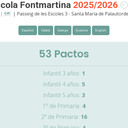
cola Fontmartina
2025/2026
| 🗺️
| Passeig de les Escoles 3 - Santa Maria de Palautord
Español
Català
Galego
Euskera
English
53
Pactos
Infantil 3 años:
1
Infantil 4 años:
5
Infantil 5 años:
3
1º de Primaria:
4
2º de Primaria:
16
3º de Primaria:
4