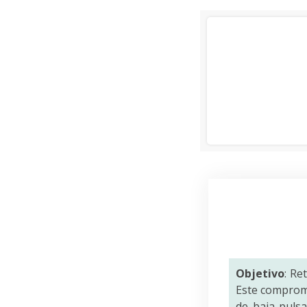
Objetivo
: Re
Este comprom
de baja puls