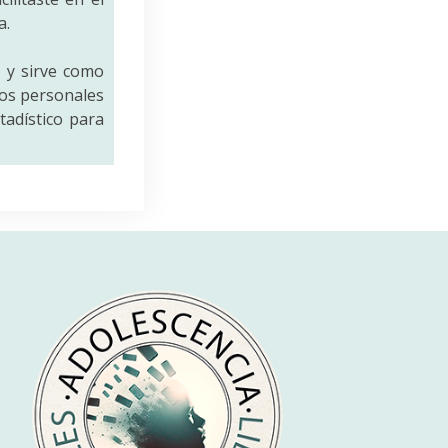
a.
a
y sirve como
tos personales
tadístico para