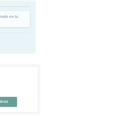
trado en tu
ntros