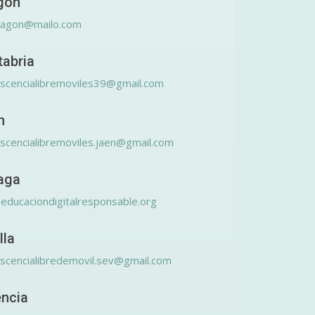
gón
ragon@mailo.com
tabria
scencialibremoviles39@gmail.com
n
scencialibremoviles.jaen@gmail.com
aga
educaciondigitalresponsable.org
lla
scencialibredemovil.sev@gmail.com
encia