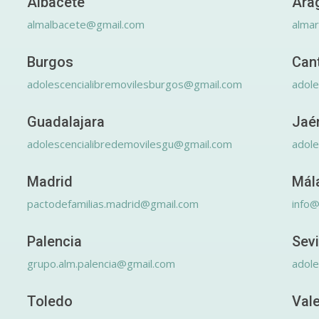
Albacete
Ara
almalbacete@gmail.com
alma
Burgos
Can
adolescencialibremovilesburgos@gmail.com
adole
Guadalajara
Jaé
adolescencialibredemovilesgu@gmail.com
adole
Madrid
Mál
pactodefamilias.madrid@gmail.com
info@
Palencia
Sevi
grupo.alm.palencia@gmail.com
adole
Toledo
Val