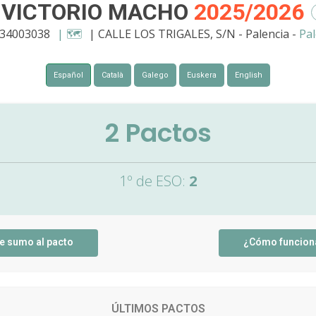
S VICTORIO MACHO
2025/2026
 34003038
| 🗺️
| CALLE LOS TRIGALES, S/N - Palencia -
Pal
Español
Català
Galego
Euskera
English
2
Pactos
1º de ESO:
2
e sumo al pacto
¿Cómo funcion
ÚLTIMOS PACTOS