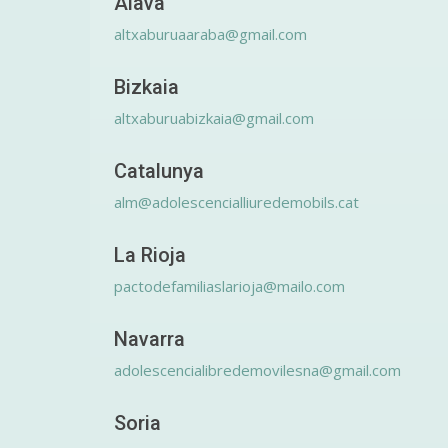
Álava
altxaburuaaraba@gmail.com
Bizkaia
altxaburuabizkaia@gmail.com
Catalunya
alm@adolescencialliuredemobils.cat
La Rioja
pactodefamiliaslarioja@mailo.com
Navarra
adolescencialibredemovilesna@gmail.com
Soria