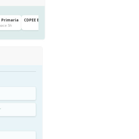
e Primaria
CDPEE BRITISH COUNCIL SCHOOL (BRITANICO) · 3º de Primar
Pozuelo de Alarcón
hace 5h
hace 20h
r