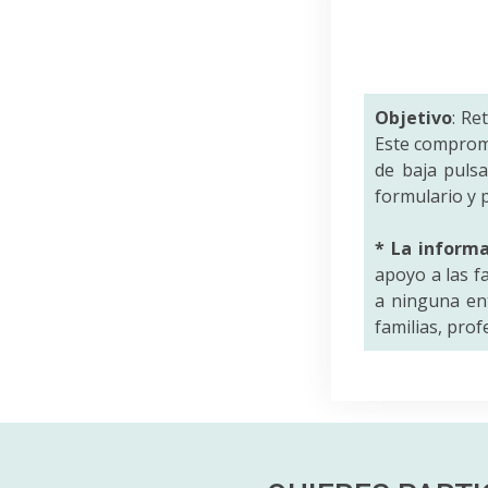
Objetivo
: Re
Este comprom
de baja puls
formulario y p
* La inform
apoyo a las f
a ninguna ent
familias, pro