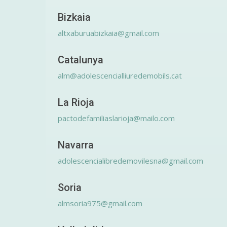
Bizkaia
altxaburuabizkaia@gmail.com
Catalunya
alm@adolescencialliuredemobils.cat
La Rioja
pactodefamiliaslarioja@mailo.com
Navarra
adolescencialibredemovilesna@gmail.com
Soria
almsoria975@gmail.com