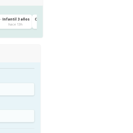
· Infantil 3 años
CEIP IGUESTE · 1º de Primaria
Igueste
hace 13h
hace 13h