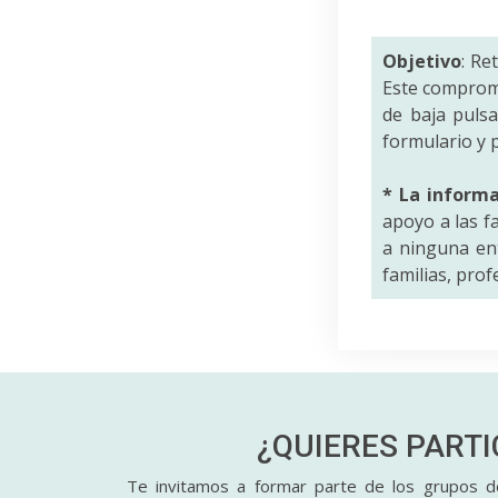
Objetivo
: Re
Este comprom
de baja puls
formulario y p
* La inform
apoyo a las f
a ninguna ent
familias, pro
¿QUIERES PART
Te invitamos a formar parte de los grupos de