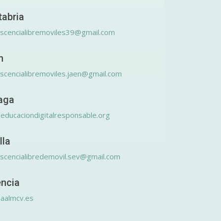
tabria
scencialibremoviles39@gmail.com
n
scencialibremoviles.jaen@gmail.com
aga
educaciondigitalresponsable.org
lla
scencialibredemovil.sev@gmail.com
encia
aalmcv.es