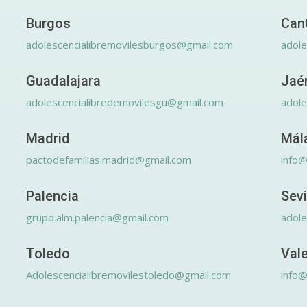
Burgos
Can
adolescencialibremovilesburgos@gmail.com
adole
Guadalajara
Jaé
adolescencialibredemovilesgu@gmail.com
adole
Madrid
Mál
pactodefamilias.madrid@gmail.com
info@
Palencia
Sevi
grupo.alm.palencia@gmail.com
adole
Toledo
Val
Adolescencialibremovilestoledo@gmail.com
info@