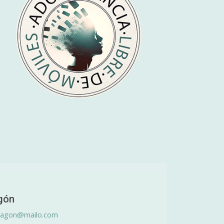
gón
ragon@mailo.com