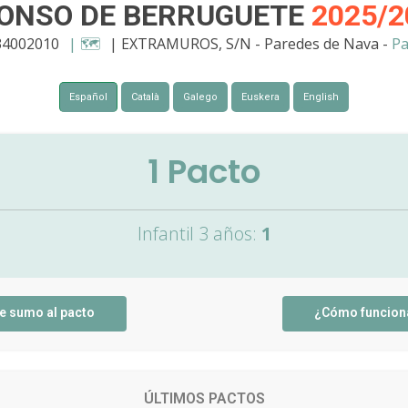
LONSO DE BERRUGUETE
2025/2
34002010
| 🗺️
| EXTRAMUROS, S/N - Paredes de Nava -
Pa
Español
Català
Galego
Euskera
English
1
Pacto
Infantil 3 años:
1
e sumo al pacto
¿Cómo funcion
ÚLTIMOS PACTOS