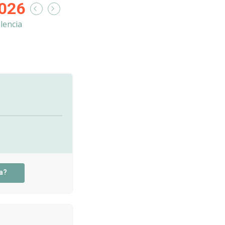
026
lencia
a?