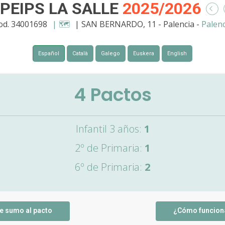
PEIPS LA SALLE
2025/2026
od. 34001698
| 🗺️
| SAN BERNARDO, 11 - Palencia -
Palenc
Español
Català
Galego
Euskera
English
4
Pactos
Infantil 3 años:
1
2º de Primaria:
1
6º de Primaria:
2
e sumo al pacto
¿Cómo funcion