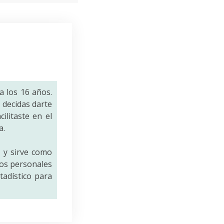
a los 16 años.
decidas darte
ilitaste en el
a.
a
y sirve como
tos personales
tadístico para