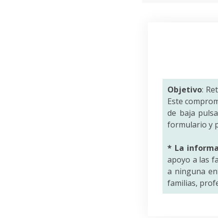
Objetivo
: Re
Este comprom
de baja puls
formulario y p
* La inform
apoyo a las f
a ninguna ent
familias, pro