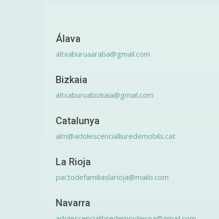
Álava
altxaburuaaraba@gmail.com
Bizkaia
altxaburuabizkaia@gmail.com
Catalunya
alm@adolescencialliuredemobils.cat
La Rioja
pactodefamiliaslarioja@mailo.com
Navarra
adolescencialibredemovilesna@gmail.com