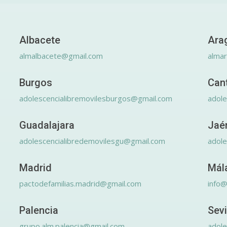
Albacete
Ara
almalbacete@gmail.com
alma
Burgos
Can
adolescencialibremovilesburgos@gmail.com
adole
Guadalajara
Jaé
adolescencialibredemovilesgu@gmail.com
adole
Madrid
Mál
pactodefamilias.madrid@gmail.com
info@
Palencia
Sevi
grupo.alm.palencia@gmail.com
adole