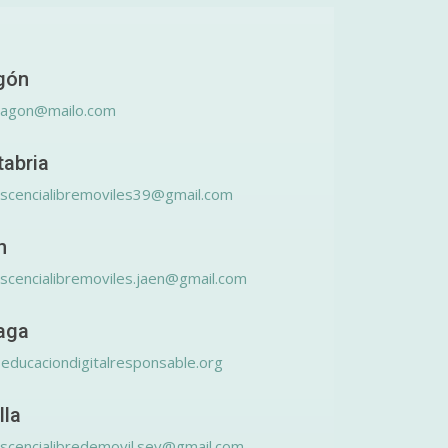
gón
ragon@mailo.com
tabria
scencialibremoviles39@gmail.com
n
scencialibremoviles.jaen@gmail.com
aga
educaciondigitalresponsable.org
lla
scencialibredemovil.sev@gmail.com