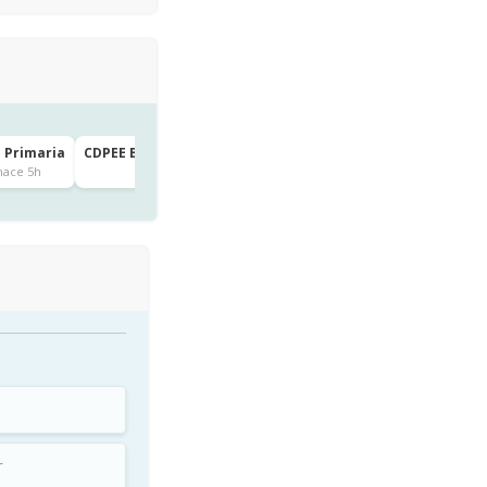
e Primaria
CDPEE BRITISH COUNCIL SCHOOL (BRITANICO) · 3º de Primar
Pozuelo de Alarcón
hace 5h
hace 20h
r