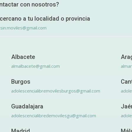
ntactar con nosotros?
cercano a tu localidad o provincia
.sin.moviles@gmail.com
Albacete
Ara
almalbacete@gmail.com
alma
Burgos
Can
adolescencialibremovilesburgos@gmail.com
adole
Guadalajara
Jaé
adolescencialibredemovilesgu@gmail.com
adole
Madrid
Mál