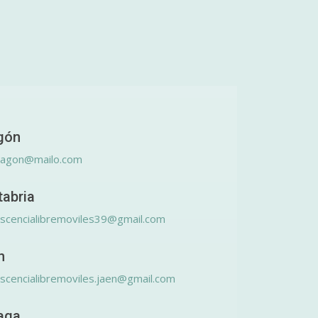
gón
ragon@mailo.com
tabria
scencialibremoviles39@gmail.com
n
scencialibremoviles.jaen@gmail.com
aga