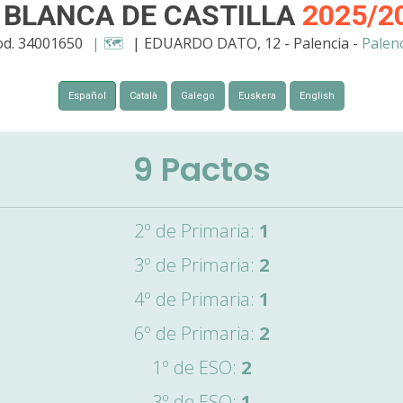
 BLANCA DE CASTILLA
2025/2
od. 34001650
| 🗺️
| EDUARDO DATO, 12 - Palencia -
Palen
Español
Català
Galego
Euskera
English
9
Pactos
2º de Primaria:
1
3º de Primaria:
2
4º de Primaria:
1
6º de Primaria:
2
1º de ESO:
2
3º de ESO:
1