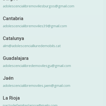
adolescencialibremovilesburgos@gmail.com
Cantabria
adolescencialibremoviles39@gmail.com
Catalunya
alm@adolescencialliuredemobils.cat
Guadalajara
adolescencialibredemovilesgu@gmail.com
Jaén
adolescencialibremoviles.jaen@gmail.com
La Rioja
pactodefamiliaslarioja@mailo.com