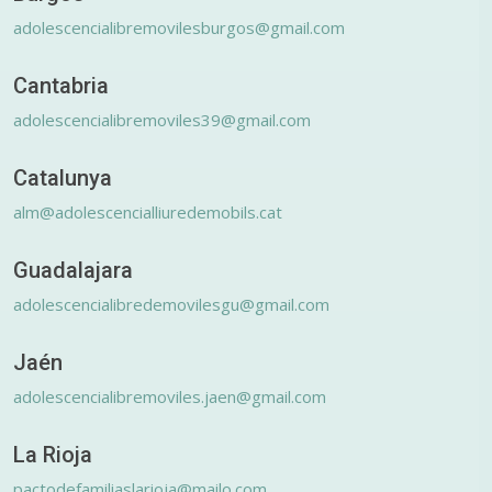
adolescencialibremovilesburgos@gmail.com
Cantabria
adolescencialibremoviles39@gmail.com
Catalunya
alm@adolescencialliuredemobils.cat
Guadalajara
adolescencialibredemovilesgu@gmail.com
Jaén
adolescencialibremoviles.jaen@gmail.com
La Rioja
pactodefamiliaslarioja@mailo.com