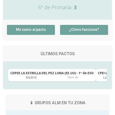
6º de Primaria:
3
Me sumo al pacto
¿Cómo funciona?
ÚLTIMOS PACTOS
CDPEE LA ESTRELLA DEL PEZ LUNA (EE.UU) · 1º de ESO
CPEI LA CA
Madrid
Las Pal
hace 4h
📱 GRUPOS ALM EN TU ZONA