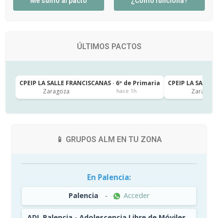
Me sumo al pacto
¿Cómo funciona?
ÚLTIMOS PACTOS
CPEIP LA SALLE FRANCISCANAS · 6º de Primaria
CPEIP LA SALLE 
Zaragoza
Zaragoza
hace 1h
📱 GRUPOS ALM EN TU ZONA
En Palencia:
Palencia
-
Acceder
ADL Palencia - Adolescencia Libre de Móviles