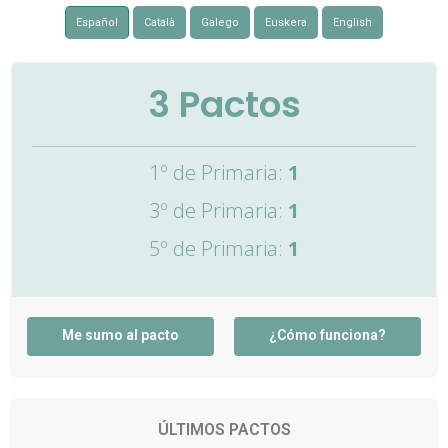
Español
Català
Galego
Euskera
English
3
Pactos
1º de Primaria:
1
3º de Primaria:
1
5º de Primaria:
1
Me sumo al pacto
¿Cómo funciona?
ÚLTIMOS PACTOS