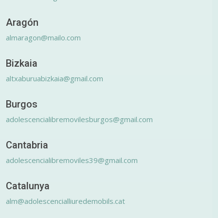
Aragón
almaragon@mailo.com
Bizkaia
altxaburuabizkaia@gmail.com
Burgos
adolescencialibremovilesburgos@gmail.com
Cantabria
adolescencialibremoviles39@gmail.com
Catalunya
alm@adolescencialliuredemobils.cat