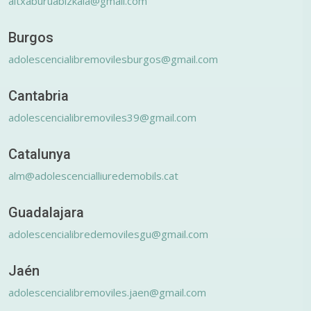
altxaburuabizkaia@gmail.com
Burgos
adolescencialibremovilesburgos@gmail.com
Cantabria
adolescencialibremoviles39@gmail.com
Catalunya
alm@adolescencialliuredemobils.cat
Guadalajara
adolescencialibredemovilesgu@gmail.com
Jaén
adolescencialibremoviles.jaen@gmail.com