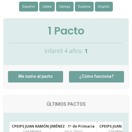
Español
Català
Galego
Euskera
English
1
Pacto
Infantil 4 años:
1
Me sumo al pacto
¿Cómo funciona?
ÚLTIMOS PACTOS
CPEIPS JUAN RAMÓN JIMÉNEZ · 1º de Primaria
CPEIPS JUAN RAMÓ
Los Hoyos
Los Hoyos
hace 16min