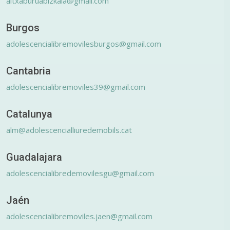
altxaburuabizkaia@gmail.com
Burgos
adolescencialibremovilesburgos@gmail.com
Cantabria
adolescencialibremoviles39@gmail.com
Catalunya
alm@adolescencialliuredemobils.cat
Guadalajara
adolescencialibredemovilesgu@gmail.com
Jaén
adolescencialibremoviles.jaen@gmail.com