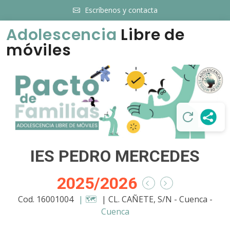
Escríbenos y contacta
Adolescencia
Libre de
móviles
IES PEDRO MERCEDES
2025/2026
Cod. 16001004
| 🗺️
| CL. CAÑETE, S/N - Cuenca -
Cuenca