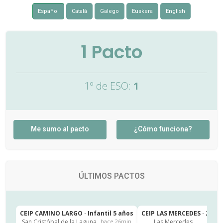
Español
Català
Galego
Euskera
English
1
Pacto
1º de ESO:
1
Me sumo al pacto
¿Cómo funciona?
ÚLTIMOS PACTOS
CEIP CAMINO LARGO · Infantil 5 años
CEIP LAS MERCEDES · 2º de
San Cristóbal de la Laguna
Las Mercedes
hace 26min
h