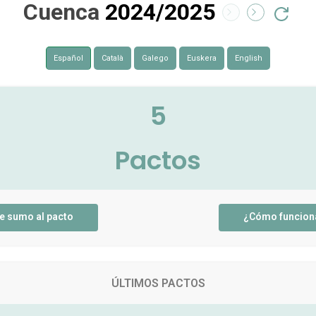
Cuenca
2024/2025
Español
Català
Galego
Euskera
English
5
Pactos
e sumo al pacto
¿Cómo funcion
ÚLTIMOS PACTOS