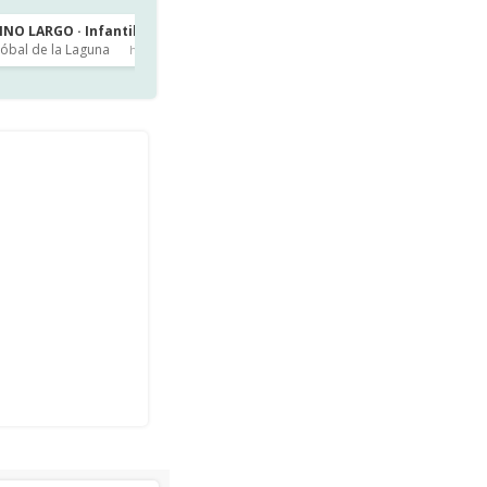
INO LARGO · Infantil 5 años
CEIP LAS MERCEDES · 2º de Primaria
tóbal de la Laguna
Las Mercedes
hace 9h
hace 11h