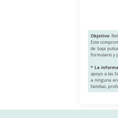
Objetivo
: Re
Este comprom
de baja puls
formulario y p
* La inform
apoyo a las f
a ninguna ent
familias, pro