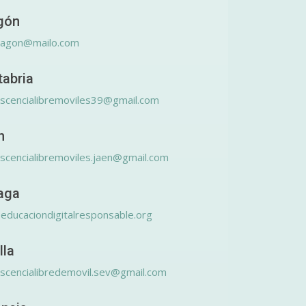
gón
ragon@mailo.com
tabria
scencialibremoviles39@gmail.com
n
scencialibremoviles.jaen@gmail.com
aga
educaciondigitalresponsable.org
lla
scencialibredemovil.sev@gmail.com