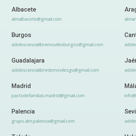
Albacete
Ara
almalbacete@gmail.com
alma
Burgos
Can
adolescencialibremovilesburgos@gmail.com
adole
Guadalajara
Jaé
adolescencialibredemovilesgu@gmail.com
adole
Madrid
Mál
pactodefamilias.madrid@gmail.com
info@
Palencia
Sevi
grupo.alm.palencia@gmail.com
adole