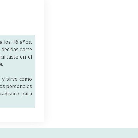
a los 16 años.
decidas darte
ilitaste en el
a.
a
y sirve como
tos personales
tadístico para