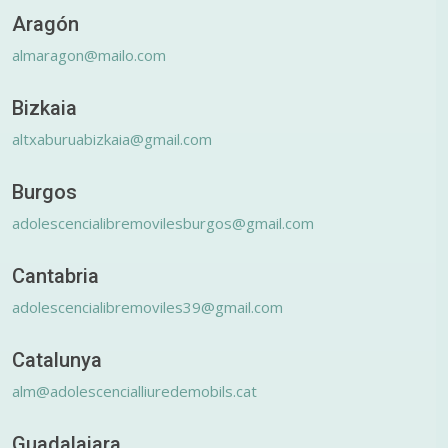
Aragón
almaragon@mailo.com
Bizkaia
altxaburuabizkaia@gmail.com
Burgos
adolescencialibremovilesburgos@gmail.com
Cantabria
adolescencialibremoviles39@gmail.com
Catalunya
alm@adolescencialliuredemobils.cat
Guadalajara