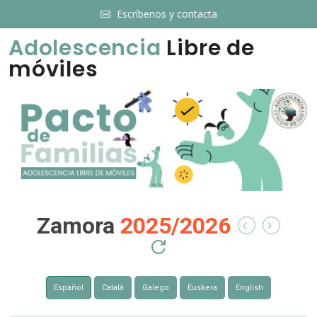
Escríbenos y contacta
Adolescencia
Libre de
móviles
Zamora
2025/2026
Español
Català
Galego
Euskera
English