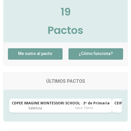
19
Pactos
Me sumo al pacto
¿Cómo funciona?
ÚLTIMOS PACTOS
CDPEE IMAGINE MONTESSORI SCHOOL · 3º de Primaria
CEIP SAN
Valencia
Ja
hace 15min