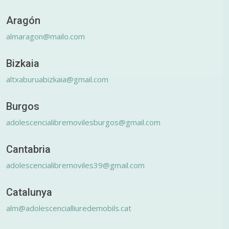
Aragón
almaragon@mailo.com
Bizkaia
altxaburuabizkaia@gmail.com
Burgos
adolescencialibremovilesburgos@gmail.com
Cantabria
adolescencialibremoviles39@gmail.com
Catalunya
alm@adolescencialliuredemobils.cat