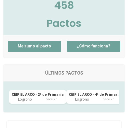
458
Pactos
Me sumo al pacto
¿Cómo funciona?
ÚLTIMOS PACTOS
CEIP EL ARCO · 2º de Primaria
CEIP EL ARCO · 4º de Primaria
C
Logroño
Logroño
hace 2h
hace 2h