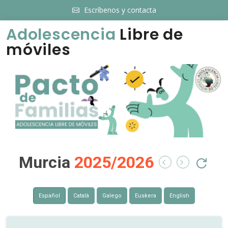
Escríbenos y contacta
Adolescencia
Libre de
móviles
Murcia
2025/2026
Español
Català
Galego
Euskera
English