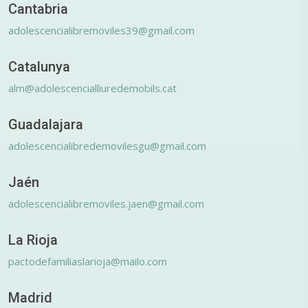
Cantabria
adolescencialibremoviles39@gmail.com
Catalunya
alm@adolescencialliuredemobils.cat
Guadalajara
adolescencialibredemovilesgu@gmail.com
Jaén
adolescencialibremoviles.jaen@gmail.com
La Rioja
pactodefamiliaslarioja@mailo.com
Madrid