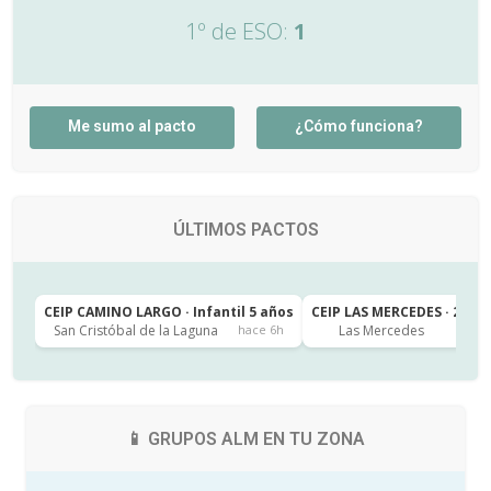
1º de ESO:
1
Me sumo al pacto
¿Cómo funciona?
ÚLTIMOS PACTOS
CEIP CAMINO LARGO · Infantil 5 años
CEIP LAS MERCEDES · 2º de
San Cristóbal de la Laguna
Las Mercedes
hace 6h
h
📱 GRUPOS ALM EN TU ZONA