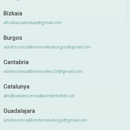
Bizkaia
altxaburuabizkaia@gmail.com
Burgos
adolescencialibremovilesburgos@gmail.com
Cantabria
adolescencialibremoviles39@gmail.com
Catalunya
alm@adolescencialliuredemobils.cat
Guadalajara
adolescencialibredemovilesgu@gmail.com