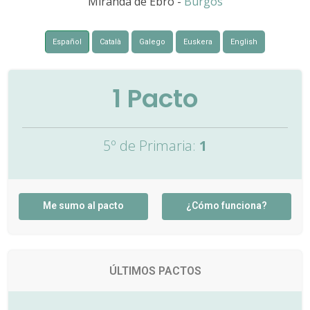
Miranda de Ebro -
Burgos
Español
Català
Galego
Euskera
English
1
Pacto
5º de Primaria:
1
Me sumo al pacto
¿Cómo funciona?
ÚLTIMOS PACTOS