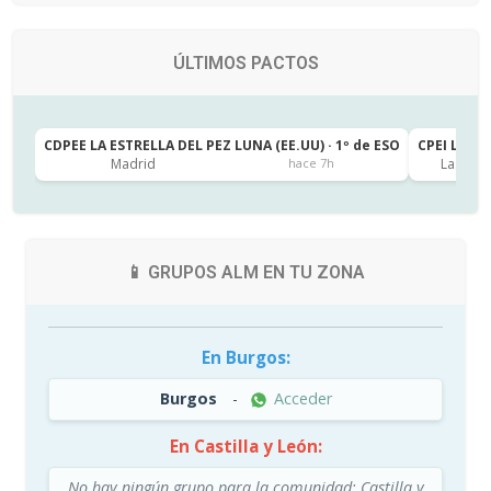
ÚLTIMOS PACTOS
CDPEE LA ESTRELLA DEL PEZ LUNA (EE.UU) · 1º de ESO
CPEI LA CA
Madrid
Las Pal
hace 7h
📱 GRUPOS ALM EN TU ZONA
En Burgos:
Burgos
-
Acceder
En Castilla y León:
No hay ningún grupo para la comunidad: Castilla y