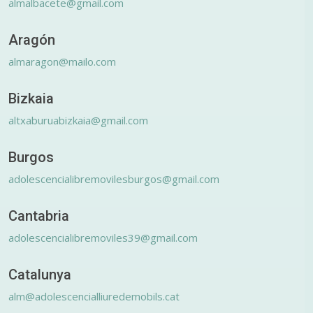
almalbacete@gmail.com
Aragón
almaragon@mailo.com
Bizkaia
altxaburuabizkaia@gmail.com
Burgos
adolescencialibremovilesburgos@gmail.com
Cantabria
adolescencialibremoviles39@gmail.com
Catalunya
alm@adolescencialliuredemobils.cat