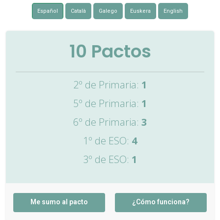
Español
Català
Galego
Euskera
English
10
Pactos
2º de Primaria:
1
5º de Primaria:
1
6º de Primaria:
3
1º de ESO:
4
3º de ESO:
1
Me sumo al pacto
¿Cómo funciona?