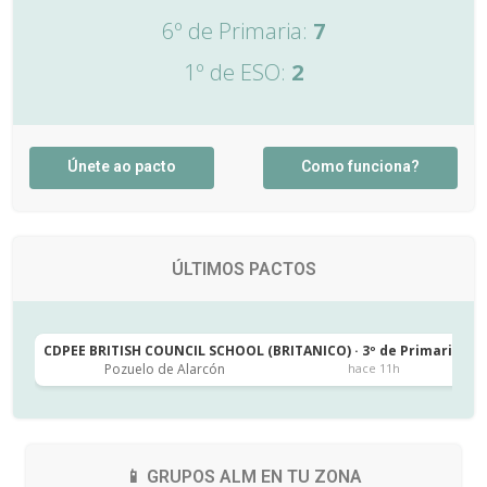
6º de Primaria:
7
1º de ESO:
2
Únete ao pacto
Como funciona?
ÚLTIMOS PACTOS
CDPEE BRITISH COUNCIL SCHOOL (BRITANICO) · 3º de Primaria
C
Pozuelo de Alarcón
hace 11h
📱 GRUPOS ALM EN TU ZONA