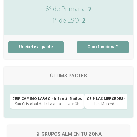
6º de Primaria:
7
1º de ESO:
2
Uneix-te al pacte
Com funciona?
ÚLTIMS PACTES
CEIP CAMINO LARGO · Infantil 5 años
CEIP LAS MERCEDES · 2º de
San Cristóbal de la Laguna
Las Mercedes
hace 3h
h
📱 GRUPOS ALM EN TU ZONA