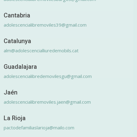
Cantabria
adolescencialibremoviles39@gmail.com
Catalunya
alm@adolescencialliuredemobils.cat
Guadalajara
adolescencialibredemovilesgu@gmail.com
Jaén
adolescencialibremoviles.jaen@gmail.com
La Rioja
pactodefamiliaslarioja@mailo.com