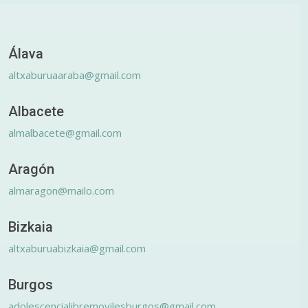
Álava
altxaburuaaraba@gmail.com
Albacete
almalbacete@gmail.com
Aragón
almaragon@mailo.com
Bizkaia
altxaburuabizkaia@gmail.com
Burgos
adolescencialibremovilesburgos@gmail.com