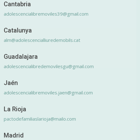
Cantabria
adolescencialibremoviles39@gmail.com
Catalunya
alm@adolescencialliuredemobils.cat
Guadalajara
adolescencialibredemovilesgu@gmail.com
Jaén
adolescencialibremoviles.jaen@gmail.com
La Rioja
pactodefamiliaslarioja@mailo.com
Madrid