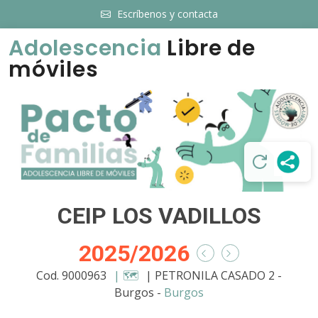
Escríbenos y contacta
Adolescencia
Libre de
móviles
CEIP LOS VADILLOS
2025/2026
Cod. 9000963
| 🗺️
| PETRONILA CASADO 2 -
Burgos -
Burgos