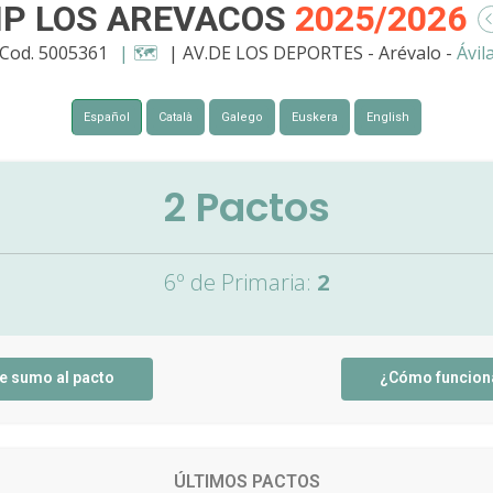
IP LOS AREVACOS
2025/2026
Cod. 5005361
| 🗺️
| AV.DE LOS DEPORTES - Arévalo -
Ávil
Español
Català
Galego
Euskera
English
2
Pactos
6º de Primaria:
2
e sumo al pacto
¿Cómo funcion
ÚLTIMOS PACTOS