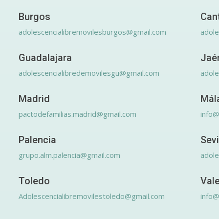
Burgos
Can
adolescencialibremovilesburgos@gmail.com
adole
Guadalajara
Jaé
adolescencialibredemovilesgu@gmail.com
adole
Madrid
Mál
pactodefamilias.madrid@gmail.com
info@
Palencia
Sevi
grupo.alm.palencia@gmail.com
adole
Toledo
Val
Adolescencialibremovilestoledo@gmail.com
info@