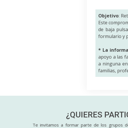
Objetivo
: Re
Este comprom
de baja puls
formulario y p
* La inform
apoyo a las f
a ninguna ent
familias, pro
¿QUIERES PART
Te invitamos a formar parte de los grupos de