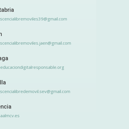
tabria
scencialibremoviles39@gmail.com
n
scencialibremoviles.jaen@gmail.com
aga
educaciondigitalresponsable.org
lla
scencialibredemovil.sev@gmail.com
encia
aalmcv.es