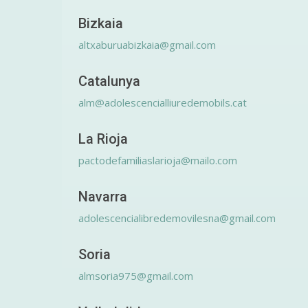
Bizkaia
altxaburuabizkaia@gmail.com
Catalunya
alm@adolescencialliuredemobils.cat
La Rioja
pactodefamiliaslarioja@mailo.com
Navarra
adolescencialibredemovilesna@gmail.com
Soria
almsoria975@gmail.com