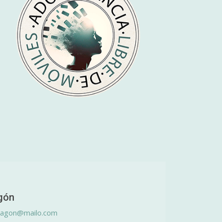
gón
ragon@mailo.com