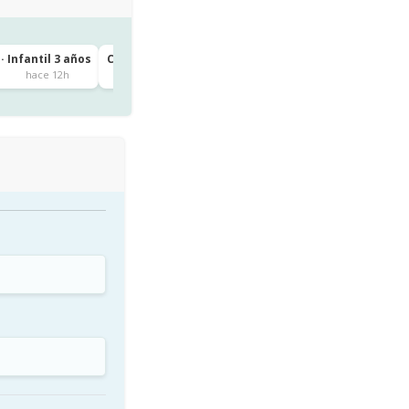
· Infantil 3 años
CEIP IGUESTE · 1º de Primaria
Igueste
hace 12h
hace 13h