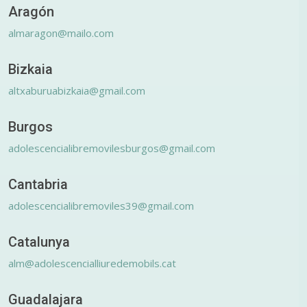
Aragón
almaragon@mailo.com
Bizkaia
altxaburuabizkaia@gmail.com
Burgos
adolescencialibremovilesburgos@gmail.com
Cantabria
adolescencialibremoviles39@gmail.com
Catalunya
alm@adolescencialliuredemobils.cat
Guadalajara