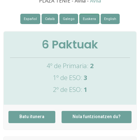
PLAZA TENIE - Ávila -
Ávila
Español
Català
Galego
Euskera
English
6
Paktuak
4º de Primaria:
2
1º de ESO:
3
2º de ESO:
1
Batu itunera
Nola funtzionatzen du?