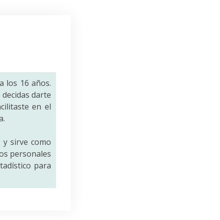
a los 16 años.
decidas darte
ilitaste en el
a.
a
y sirve como
tos personales
tadístico para