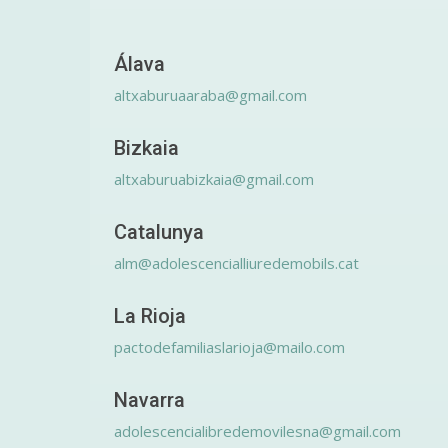
Álava
altxaburuaaraba@gmail.com
Bizkaia
altxaburuabizkaia@gmail.com
Catalunya
alm@adolescencialliuredemobils.cat
La Rioja
pactodefamiliaslarioja@mailo.com
Navarra
adolescencialibredemovilesna@gmail.com