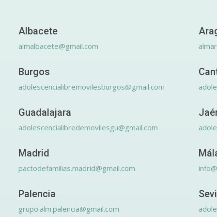
Albacete
Ara
almalbacete@gmail.com
alma
Burgos
Can
adolescencialibremovilesburgos@gmail.com
adole
Guadalajara
Jaé
adolescencialibredemovilesgu@gmail.com
adole
Madrid
Mál
pactodefamilias.madrid@gmail.com
info@
Palencia
Sevi
grupo.alm.palencia@gmail.com
adole