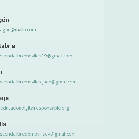
gón
ragon@mailo.com
tabria
scencialibremoviles39@gmail.com
n
scencialibremoviles.jaen@gmail.com
aga
educaciondigitalresponsable.org
lla
scencialibredemovil.sev@gmail.com