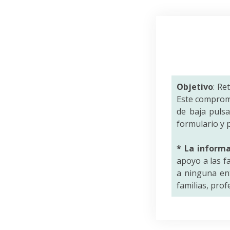
Objetivo
: Re
Este comprom
de baja puls
formulario y p
* La inform
apoyo a las f
a ninguna ent
familias, pro