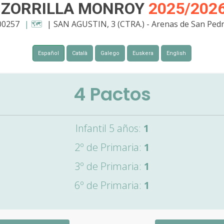
 ZORRILLA MONROY
2025/202
000257
| 🗺️
| SAN AGUSTIN, 3 (CTRA.) - Arenas de San Ped
Español
Català
Galego
Euskera
English
4
Pactos
Infantil 5 años:
1
2º de Primaria:
1
3º de Primaria:
1
6º de Primaria:
1