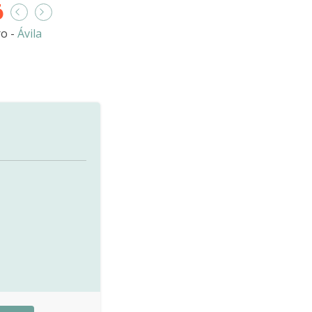
6
ro -
Ávila