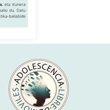
a.
eta itunera
balio du. Datu
tika-baliabide