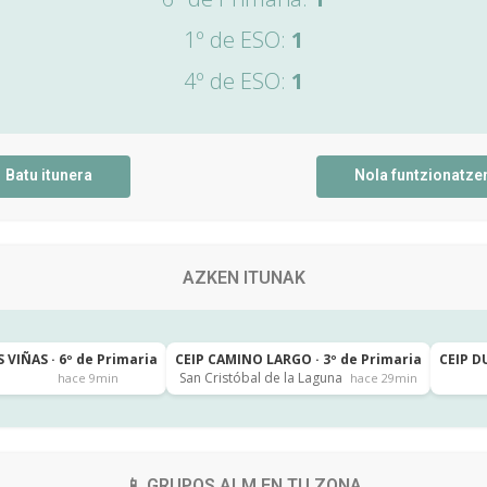
1º de ESO:
1
4º de ESO:
1
Batu itunera
Nola funtzionatze
AZKEN ITUNAK
 VIÑAS · 6º de Primaria
CEIP CAMINO LARGO · 3º de Primaria
CEIP D
San Cristóbal de la Laguna
hace 9min
hace 29min
📱 GRUPOS ALM EN TU ZONA