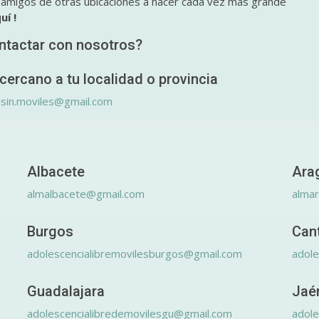
y amigos de otras ubicaciones a hacer cada vez más grande
uí !
ntactar con nosotros?
cercano a tu localidad o provincia
.sin.moviles@gmail.com
Albacete
Ara
almalbacete@gmail.com
alma
Burgos
Can
adolescencialibremovilesburgos@gmail.com
adole
Guadalajara
Jaé
adolescencialibredemovilesgu@gmail.com
adole