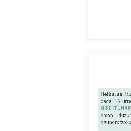
Helburua
: I
bada, 16 urt
NIRE ITUNAK
eman duzun 
eguneratzeko