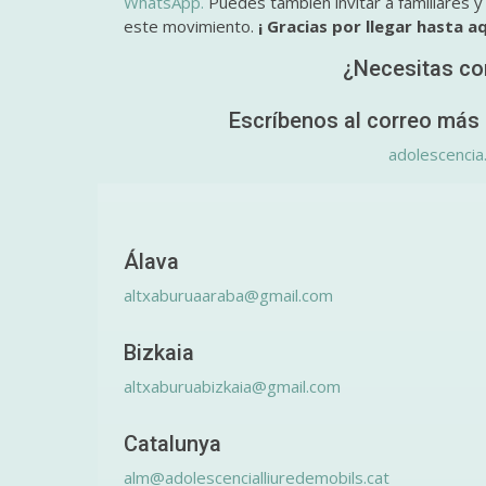
WhatsApp.
Puedes también invitar a familiares 
este movimiento.
¡ Gracias por llegar hasta aq
¿Necesitas co
Escríbenos al correo más 
adolescencia
Álava
altxaburuaaraba@gmail.com
Bizkaia
altxaburuabizkaia@gmail.com
Catalunya
alm@adolescencialliuredemobils.cat