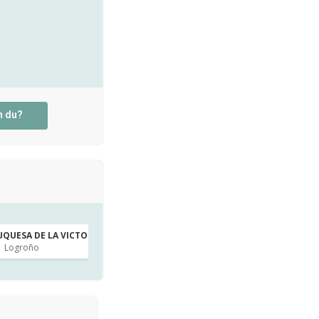
n du?
UQUESA DE LA VICTORIA · Infantil 3 años
IES ISABEL LA CATOLICA · 1º d
Logroño
Madrid
hace 2h
hace 2h