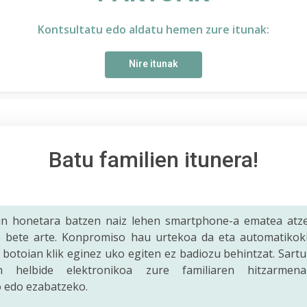
Kontsultatu edo aldatu hemen zure itunak:
Nire itunak
Batu familien itunera!
tun honetara batzen naiz lehen smartphone-a ematea atze
e bete arte. Konpromiso hau urtekoa da eta automatikoki
botoian klik eginez uko egiten ez badiozu behintzat. Sart
helbide elektronikoa zure familiaren hitzarmena
 edo ezabatzeko.