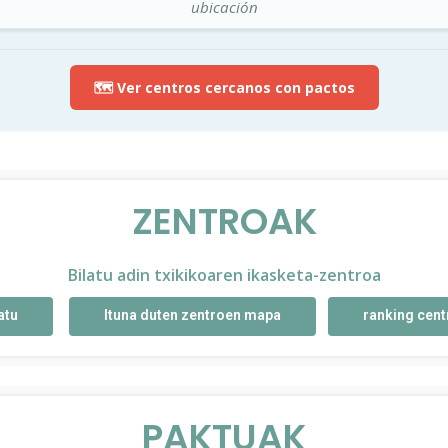
ubicación
🗺️ Ver centros cercanos con pactos
ZENTROAK
Bilatu adin txikikoaren ikasketa-zentroa
atu
Ituna duten zentroen mapa
ranking cent
PAKTUAK