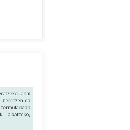
ratzeko, ahal
 berritzen da
u formularioan
k aldatzeko,