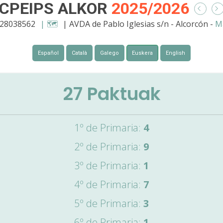
CPEIPS ALKOR
2025/2026
 28038562
| 🗺️
| AVDA de Pablo Iglesias s/n - Alcorcón -
M
Español
Català
Galego
Euskera
English
27
Paktuak
1º de Primaria:
4
2º de Primaria:
9
3º de Primaria:
1
4º de Primaria:
7
5º de Primaria:
3
6º de Primaria:
1