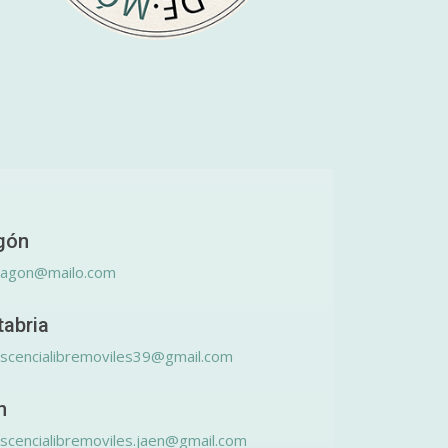
gón
ragon@mailo.com
tabria
scencialibremoviles39@gmail.com
n
scencialibremoviles.jaen@gmail.com