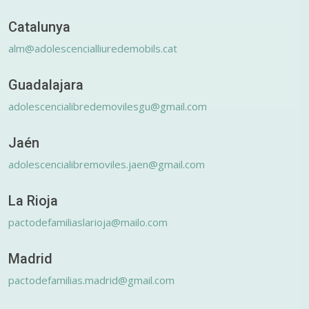
Catalunya
alm@adolescencialliuredemobils.cat
Guadalajara
adolescencialibredemovilesgu@gmail.com
Jaén
adolescencialibremoviles.jaen@gmail.com
La Rioja
pactodefamiliaslarioja@mailo.com
Madrid
pactodefamilias.madrid@gmail.com