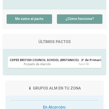
Me sumo al pacto
¿Cómo funciona?
ÚLTIMOS PACTOS
CDPEE BRITISH COUNCIL SCHOOL (BRITANICO) · 3º de Primaria
C
Pozuelo de Alarcón
hace 6h
📱 GRUPOS ALM EN TU ZONA
En Alcorcón: