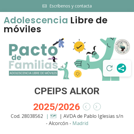
Escríbenos y contacta
Adolescencia
Libre de
móviles
CPEIPS ALKOR
2025/2026
Cod. 28038562
| 🗺️
| AVDA de Pablo Iglesias s/n
- Alcorcón -
Madrid