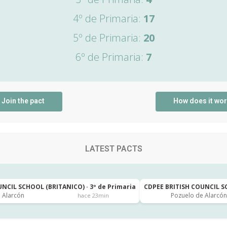
4º de Primaria:
17
5º de Primaria:
20
6º de Primaria:
7
Join the pact
How does it wo
LATEST PACTS
NCIL SCHOOL (BRITANICO) · 3º de Primaria
CDPEE BRITISH COUNCIL SC
 Alarcón
Pozuelo de Alarcón
hace 23min