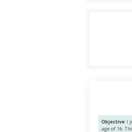
Objective
: I
age of 16. Th