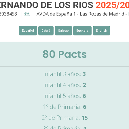
ERNANDO DE LOS RIOS
2025/2
28038458
| 🗺️
| AVDA de España 1 - Las Rozas de Madrid -
Español
Català
Galego
Euskera
English
80
Pacts
Infantil 3 años:
3
Infantil 4 años:
2
Infantil 5 años:
6
1º de Primaria:
6
2º de Primaria:
15
3º de Primaria:
4