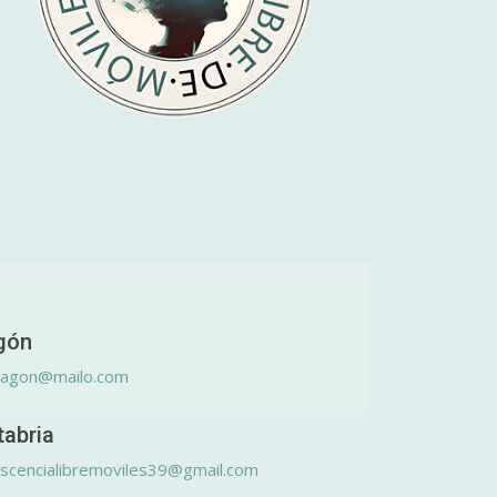
gón
ragon@mailo.com
tabria
scencialibremoviles39@gmail.com