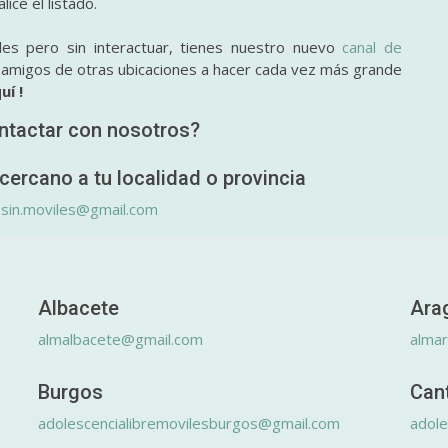
ice el listado.
des pero sin interactuar, tienes nuestro nuevo
canal de
y amigos de otras ubicaciones a hacer cada vez más grande
uí !
ntactar con nosotros?
cercano a tu localidad o provincia
.sin.moviles@gmail.com
Albacete
Ara
almalbacete@gmail.com
alma
Burgos
Can
adolescencialibremovilesburgos@gmail.com
adole