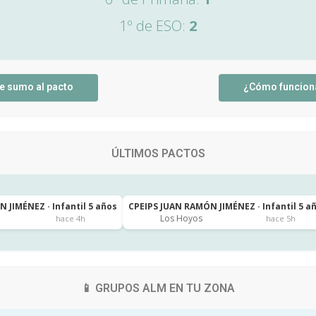
1º de ESO:
2
e sumo al pacto
¿Cómo funcion
ÚLTIMOS PACTOS
 JIMÉNEZ · Infantil 5 años
CPEIPS JUAN RAMÓN JIMÉNEZ · Infantil 5 a
Los Hoyos
hace 4h
hace 5h
📱 GRUPOS ALM EN TU ZONA