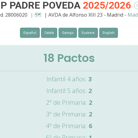
IP PADRE POVEDA
2025/2026
d. 28006020
| 🗺️
| AVDA de Alfonso XIII 23 - Madrid -
Mad
Español
Català
Galego
Euskera
English
18
Pactos
Infantil 4 años:
3
Infantil 5 años:
2
2º de Primaria:
2
3º de Primaria:
2
4º de Primaria:
6
6º de Primaria:
1