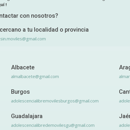
uí !
ntactar con nosotros?
cercano a tu localidad o provincia
.sin.moviles@gmail.com
Albacete
Ara
almalbacete@gmail.com
alma
Burgos
Can
adolescencialibremovilesburgos@gmail.com
adole
Guadalajara
Jaé
adolescencialibredemovilesgu@gmail.com
adole