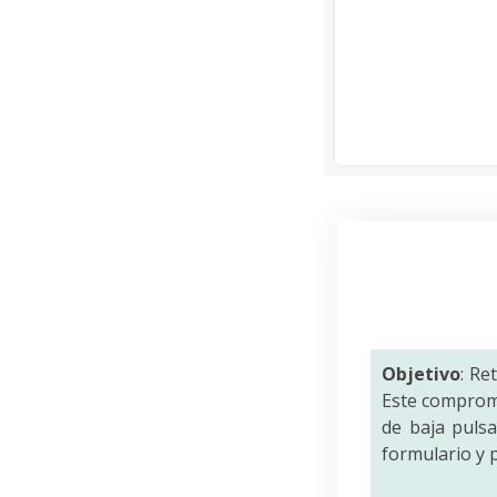
Objetivo
: Re
Este comprom
de baja puls
formulario y p