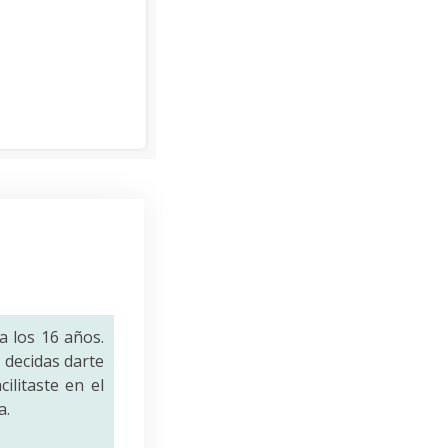
a los 16 años.
decidas darte
ilitaste en el
a.