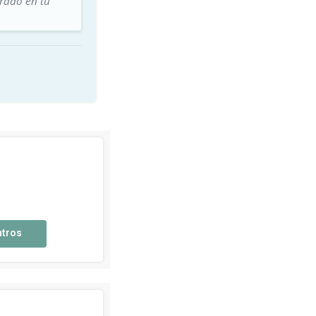
trado en tu
ntros