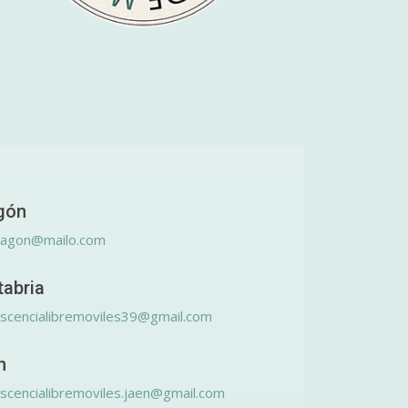
gón
ragon@mailo.com
tabria
scencialibremoviles39@gmail.com
n
scencialibremoviles.jaen@gmail.com