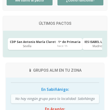
Me sumo al pacto
¿Cómo funciona?
ÚLTIMOS PACTOS
CDP San Antonio María Claret · 1º de Primaria
IES ISABEL LA CA
Sevilla
Madrid
hace 1h
📱 GRUPOS ALM EN TU ZONA
En Sabiñánigo:
No hay ningún grupo para la localidad: Sabiñánigo
En Aragón: