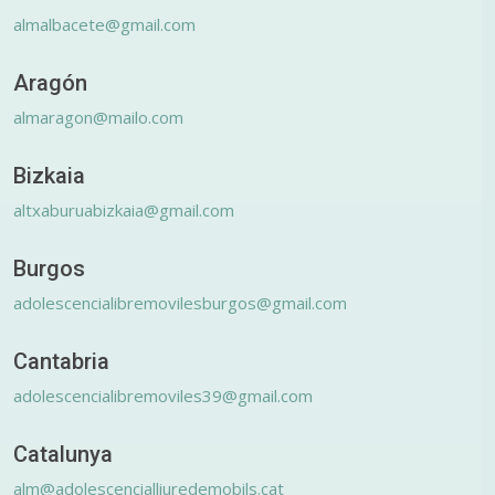
almalbacete@gmail.com
Aragón
almaragon@mailo.com
Bizkaia
altxaburuabizkaia@gmail.com
Burgos
adolescencialibremovilesburgos@gmail.com
Cantabria
adolescencialibremoviles39@gmail.com
Catalunya
alm@adolescencialliuredemobils.cat