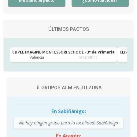
Me sumo al pacto
¿Cómo funciona?
ÚLTIMOS PACTOS
CDPEE IMAGINE MONTESSORI SCHOOL · 3º de Primaria
CEIP SAN
Valencia
Ja
hace 22min
📱 GRUPOS ALM EN TU ZONA
En Sabiñánigo:
No hay ningún grupo para la localidad: Sabiñánigo
En Aragón: