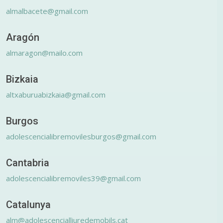
almalbacete@gmail.com
Aragón
almaragon@mailo.com
Bizkaia
altxaburuabizkaia@gmail.com
Burgos
adolescencialibremovilesburgos@gmail.com
Cantabria
adolescencialibremoviles39@gmail.com
Catalunya
alm@adolescencialliuredemobils.cat