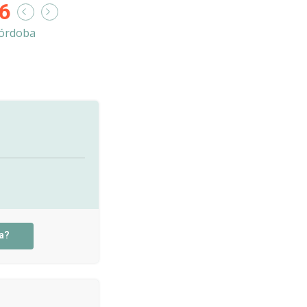
6
órdoba
a?