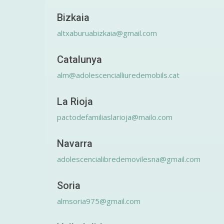
Bizkaia
altxaburuabizkaia@gmail.com
Catalunya
alm@adolescencialliuredemobils.cat
La Rioja
pactodefamiliaslarioja@mailo.com
Navarra
adolescencialibredemovilesna@gmail.com
Soria
almsoria975@gmail.com