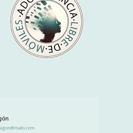
gón
ragon@mailo.com