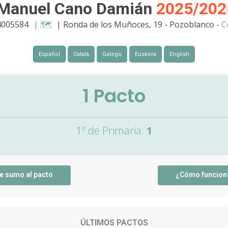
 Manuel Cano Damián
2025/202
4005584
| 🗺️
| Ronda de los Muñoces, 19 - Pozoblanco -
C
Español
Català
Galego
Euskera
English
1
Pacto
1º de Primaria:
1
e sumo al pacto
¿Cómo funcion
ÚLTIMOS PACTOS