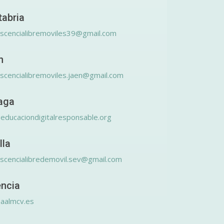
tabria
scencialibremoviles39@gmail.com
n
scencialibremoviles.jaen@gmail.com
aga
educaciondigitalresponsable.org
lla
scencialibredemovil.sev@gmail.com
encia
aalmcv.es