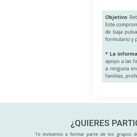
Objetivo
: Re
Este comprom
de baja puls
formulario y p
* La inform
apoyo a las f
a ninguna ent
familias, pro
¿QUIERES PART
Te invitamos a formar parte de los grupos de