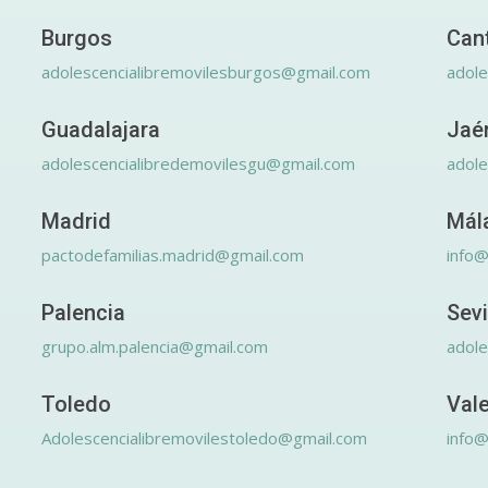
Burgos
Can
adolescencialibremovilesburgos@gmail.com
adole
Guadalajara
Jaé
adolescencialibredemovilesgu@gmail.com
adole
Madrid
Mál
pactodefamilias.madrid@gmail.com
info@
Palencia
Sevi
grupo.alm.palencia@gmail.com
adole
Toledo
Val
Adolescencialibremovilestoledo@gmail.com
info@