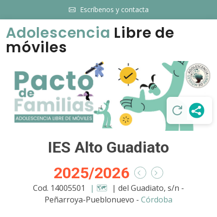
Escríbenos y contacta
Adolescencia
Libre de
móviles
IES Alto Guadiato
2025/2026
Cod. 14005501
| 🗺️
| del Guadiato, s/n -
Peñarroya-Pueblonuevo -
Córdoba