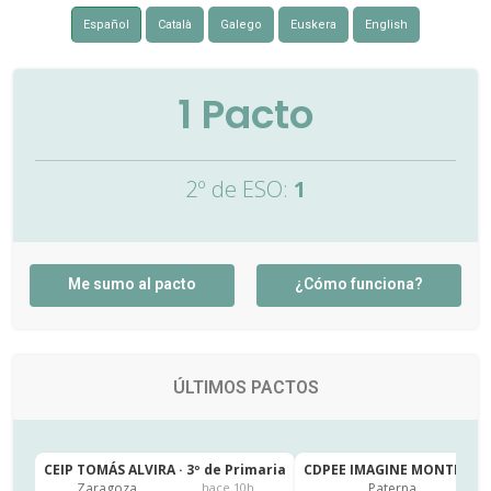
Español
Català
Galego
Euskera
English
1
Pacto
2º de ESO:
1
Me sumo al pacto
¿Cómo funciona?
ÚLTIMOS PACTOS
CEIP TOMÁS ALVIRA · 3º de Primaria
CDPEE IMAGINE MONTESSORI
Zaragoza
Paterna
hace 10h