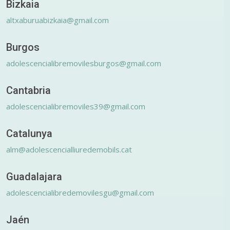
Bizkaia
altxaburuabizkaia@gmail.com
Burgos
adolescencialibremovilesburgos@gmail.com
Cantabria
adolescencialibremoviles39@gmail.com
Catalunya
alm@adolescencialliuredemobils.cat
Guadalajara
adolescencialibredemovilesgu@gmail.com
Jaén