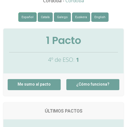
Córdoba -
Córdoba
Español
Català
Galego
Euskera
English
1
Pacto
4º de ESO:
1
Me sumo al pacto
¿Cómo funciona?
ÚLTIMOS PACTOS