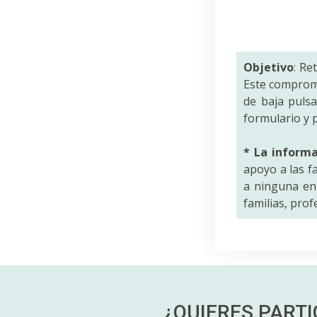
Objetivo
: Re
Este comprom
de baja puls
formulario y p
* La inform
apoyo a las f
a ninguna ent
familias, pro
¿QUIERES PART