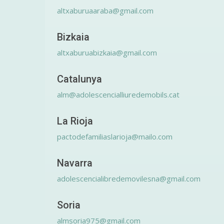
altxaburuaaraba@gmail.com
Bizkaia
altxaburuabizkaia@gmail.com
Catalunya
alm@adolescencialliuredemobils.cat
La Rioja
pactodefamiliaslarioja@mailo.com
Navarra
adolescencialibredemovilesna@gmail.com
Soria
almsoria975@gmail.com