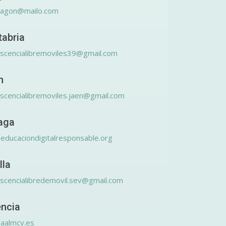
ragon@mailo.com
tabria
scencialibremoviles39@gmail.com
n
scencialibremoviles.jaen@gmail.com
aga
educaciondigitalresponsable.org
lla
scencialibredemovil.sev@gmail.com
encia
aalmcv.es