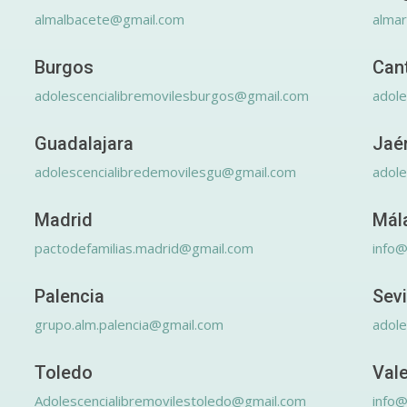
almalbacete@gmail.com
alma
Burgos
Can
adolescencialibremovilesburgos@gmail.com
adole
Guadalajara
Jaé
adolescencialibredemovilesgu@gmail.com
adole
Madrid
Mál
pactodefamilias.madrid@gmail.com
info@
Palencia
Sevi
grupo.alm.palencia@gmail.com
adole
Toledo
Val
Adolescencialibremovilestoledo@gmail.com
info@