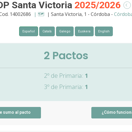
DP Santa Victoria
2025/2026
Cod. 14002686
| 🗺️
| Santa Victoria, 1 - Córdoba -
Córdob
Español
Català
Galego
Euskera
English
2
Pactos
2º de Primaria:
1
3º de Primaria:
1
e sumo al pacto
¿Cómo funcion