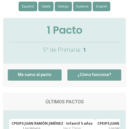
Español
Català
Galego
Euskera
English
1
Pacto
5º de Primaria:
1
Me sumo al pacto
¿Cómo funciona?
ÚLTIMOS PACTOS
CPEIPS JUAN RAMÓN JIMÉNEZ · Infantil 5 años
CPEIPS JUAN RAMÓ
Los Hoyos
Los Hoyos
hace 15min