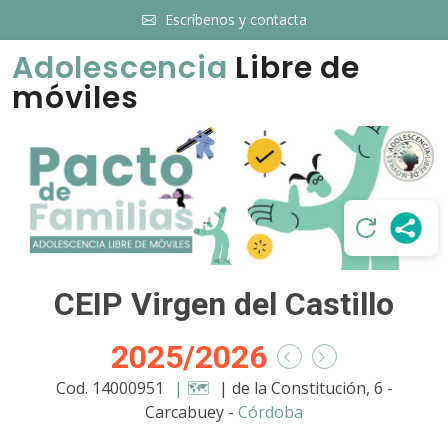
Escríbenos y contacta
Adolescencia
Libre de
móviles
CEIP Virgen del Castillo
2025/2026
Cod. 14000951
| 🗺️
| de la Constitución, 6 -
Carcabuey -
Córdoba