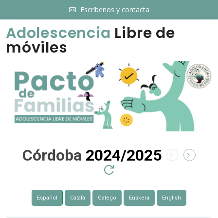
Escríbenos y contacta
Adolescencia
Libre de
móviles
Córdoba
2024/2025
Español
Català
Galego
Euskera
English