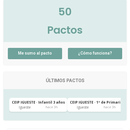
50
Pactos
Me sumo al pacto
¿Cómo funciona?
ÚLTIMOS PACTOS
CEIP IGUESTE · Infantil 3 años
CEIP IGUESTE · 1º de Primaria
C
Igueste
Igueste
hace 3h
hace 3h