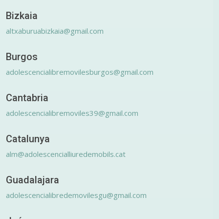
Bizkaia
altxaburuabizkaia@gmail.com
Burgos
adolescencialibremovilesburgos@gmail.com
Cantabria
adolescencialibremoviles39@gmail.com
Catalunya
alm@adolescencialliuredemobils.cat
Guadalajara
adolescencialibredemovilesgu@gmail.com