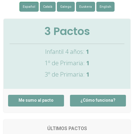
Español
Català
Galego
Euskera
English
3
Pactos
Infantil 4 años:
1
1º de Primaria:
1
3º de Primaria:
1
Me sumo al pacto
¿Cómo funciona?
ÚLTIMOS PACTOS