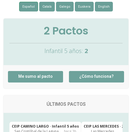
Español
Català
Galego
Euskera
English
2
Pactos
Infantil 5 años:
2
Me sumo al pacto
¿Cómo funciona?
ÚLTIMOS PACTOS
CEIP CAMINO LARGO · Infantil 5 años
CEIP LAS MERCEDES · 2º de
San Cristóbal de la Laguna
Las Mercedes
hace 3h
h