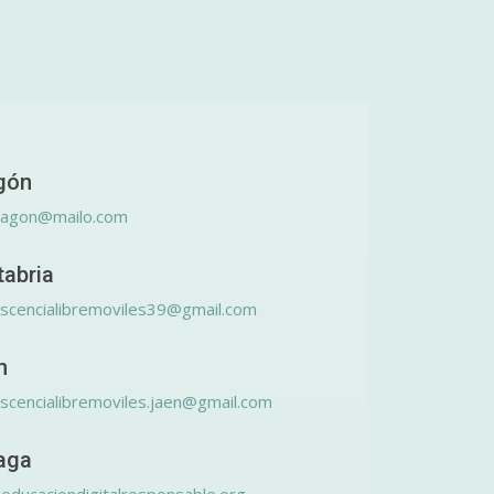
gón
ragon@mailo.com
tabria
scencialibremoviles39@gmail.com
n
scencialibremoviles.jaen@gmail.com
aga