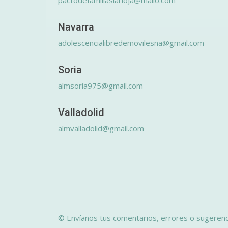
pactodefamiliaslarioja@mailo.com
Navarra
adolescencialibredemovilesna@gmail.com
Soria
almsoria975@gmail.com
Valladolid
almvalladolid@gmail.com
© Envíanos tus comentarios, errores o sugerenc