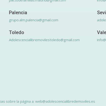
pactodefamilias.madrid@gmail.com
info@
Palencia
Sevi
grupo.alm.palencia@gmail.com
adole
Toledo
Val
Adolescencialibremovilestoledo@gmail.com
info@
ias sobre la página a: web@adolescencialibredemoviles.es