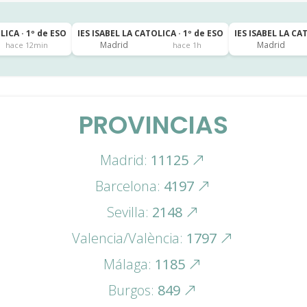
LICA · 1º de ESO
IES ISABEL LA CATOLICA · 1º de ESO
IES ISABEL LA CA
Madrid
Madrid
hace 12min
hace 1h
PROVINCIAS
Madrid:
11125
Barcelona:
4197
Sevilla:
2148
Valencia/València:
1797
Málaga:
1185
Burgos:
849