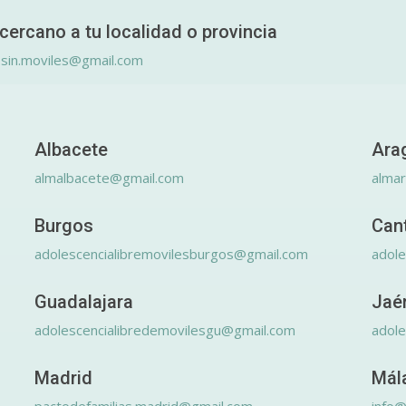
cercano a tu localidad o provincia
.sin.moviles@gmail.com
Albacete
Ara
almalbacete@gmail.com
alma
Burgos
Can
adolescencialibremovilesburgos@gmail.com
adole
Guadalajara
Jaé
adolescencialibredemovilesgu@gmail.com
adole
Madrid
Mál