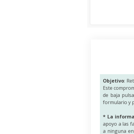
Objetivo
: Re
Este comprom
de baja puls
formulario y p
* La inform
apoyo a las f
a ninguna ent