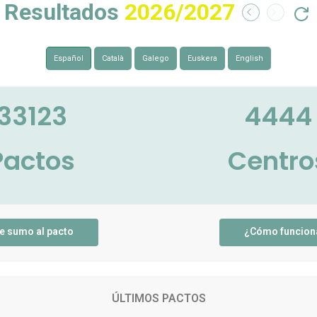
Resultados
2026/2027
Español
Català
Galego
Euskera
English
33123
4444
Pactos
Centro
e sumo al pacto
¿Cómo funcion
ÚLTIMOS PACTOS